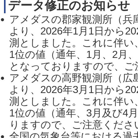
データ修正のお知らせ
アメダスの郡家観測所（兵
より、2026年1月1日から2
測としました。これに伴い
1位の値（通年、1月、2月
となっておりますので、ご注
アメダスの高野観測所（広
より、2026年3月1日から2
測としました。これに伴い
1位の値（通年、3月及び4
りますので、ご注意ください。
全国の気象台等における過