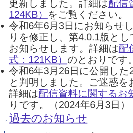
更新しました。詳細は
配信
124KB）
をご覧ください。（2
令和6年6月3日にお知らせし
りを修正し、第4.0.1版
お知らせします。詳細は
配
式：121KB）
のとおりです。
令和6年3月26日に公開した
と判明しました。ご迷惑を
詳細は
配信資料に関するお知
りです。（2024年6月3日）
過去のお知らせ