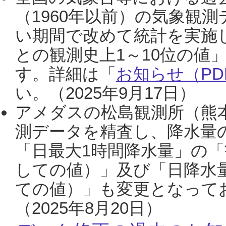
（1960年以前）の気象観
い期間で改めて統計を実施
との観測史上1～10位の値
す。詳細は「
お知らせ（PDF
い。（2025年9月17日）
アメダスの松島観測所（熊本
測データを精査し、降水量
「日最大1時間降水量」の「
しての値）」及び「日降水
ての値）」も変更となって
（2025年8月20日）