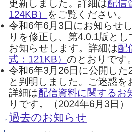
更新しました。詳細は
配信
124KB）
をご覧ください。（2
令和6年6月3日にお知らせし
りを修正し、第4.0.1版
お知らせします。詳細は
配
式：121KB）
のとおりです。
令和6年3月26日に公開した
と判明しました。ご迷惑を
詳細は
配信資料に関するお知
りです。（2024年6月3日）
過去のお知らせ