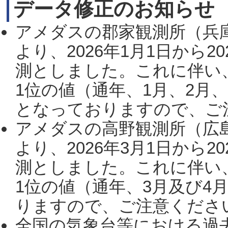
データ修正のお知らせ
アメダスの郡家観測所（兵
より、2026年1月1日から2
測としました。これに伴い
1位の値（通年、1月、2月
となっておりますので、ご注
アメダスの高野観測所（広
より、2026年3月1日から2
測としました。これに伴い
1位の値（通年、3月及び4
りますので、ご注意ください。
全国の気象台等における過