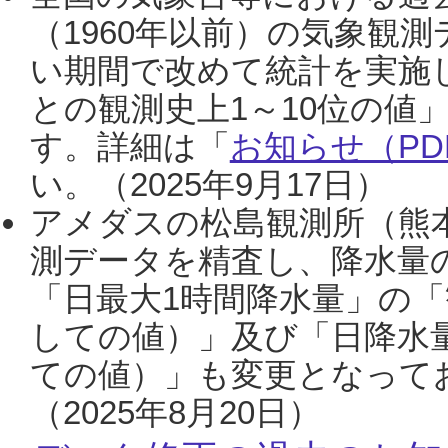
（1960年以前）の気象観
い期間で改めて統計を実施
との観測史上1～10位の値
す。詳細は「
お知らせ（PDF
い。（2025年9月17日）
アメダスの松島観測所（熊本
測データを精査し、降水量
「日最大1時間降水量」の「
しての値）」及び「日降水
ての値）」も変更となって
（2025年8月20日）