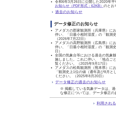
令和6年3月26日に公開した202
お知らせ（PDF形式：62KB）
のとおり
過去のお知らせ
データ修正のお知らせ
アメダスの郡家観測所（兵庫県）におい
伴い、「日最小相対湿度」の「観測史
（2026年7月22日）
アメダスの高野観測所（広島県）におい
伴い、「日最小相対湿度」の「観測史
日）
全国の気象台等における過去の気象観
施しました。これに伴い、「地点ごと
覧ください。（2025年9月17日）
アメダスの松島観測所（熊本県）にお
「観測史上1位の値（通年及び8月と
ください。（2025年8月20日）
データ修正の過去のお知らせ
※ 掲載している気象データは、
な修正については、データ修正の
利用され