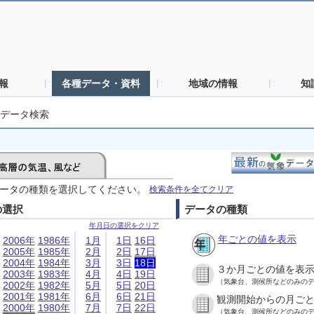
報
各種データ・資料
地域の情報
知
データ検索
ータの種類を選択してください。
検索条件を全てクリア
の選択
データの種類
年月日の選択をクリア
年ごとの値を表示
2006年
1986年
1月
1日
16日
2005年
1985年
2月
2日
17日
2004年
1984年
3月
3日
18日
３か月ごとの値を表
2003年
1983年
4月
4日
19日
（気象台、測候所などのみの
2002年
1982年
5月
5日
20日
2001年
1981年
6月
6日
21日
観測開始からの月ご
2000年
1980年
7月
7日
22日
（気象台、測候所などのみの