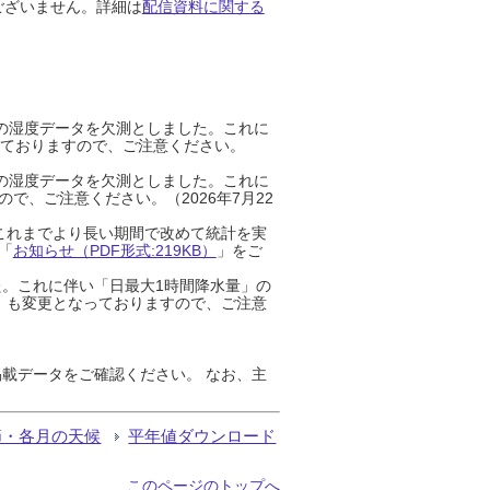
ございません。詳細は
配信資料に関する
までの湿度データを欠測としました。これに
っておりますので、ご注意ください。
までの湿度データを欠測としました。これに
、ご注意ください。（2026年7月22
これまでより長い期間で改めて統計を実
「
お知らせ（PDF形式:219KB）
」をご
た。これに伴い「日最大1時間降水量」の
」も変更となっておりますので、ご注意
載データをご確認ください。 なお、主
節・各月の天候
平年値ダウンロード
このページのトップへ