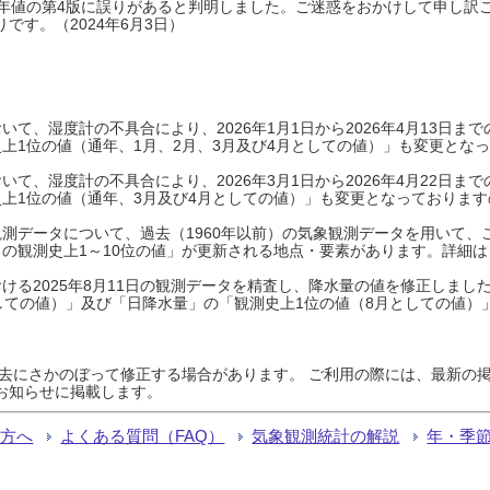
0年平年値の第4版に誤りがあると判明しました。ご迷惑をおかけして申し訳
です。（2024年6月3日）
て、湿度計の不具合により、2026年1月1日から2026年4月13日
上1位の値（通年、1月、2月、3月及び4月としての値）」も変更とな
て、湿度計の不具合により、2026年3月1日から2026年4月22日
上1位の値（通年、3月及び4月としての値）」も変更となっておりますので
測データについて、過去（1960年以前）の気象観測データを用いて、
の観測史上1～10位の値」が更新される地点・要素があります。詳細は
ける2025年8月11日の観測データを精査し、降水量の値を修正しまし
しての値）」及び「日降水量」の「観測史上1位の値（8月としての値）
過去にさかのぼって修正する場合があります。 ご利用の際には、最新の掲
お知らせに掲載します。
る方へ
よくある質問（FAQ）
気象観測統計の解説
年・季