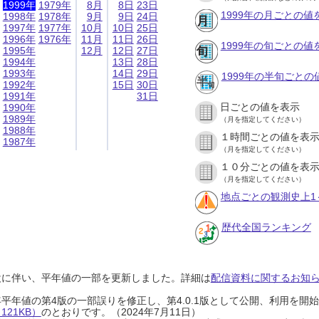
1999年
1979年
8月
8日
23日
1999年の月ごとの値
1998年
1978年
9月
9日
24日
1997年
1977年
10月
10日
25日
1996年
1976年
11月
11日
26日
1999年の旬ごとの値
1995年
12月
12日
27日
1994年
13日
28日
1993年
14日
29日
1999年の半旬ごとの
1992年
15日
30日
1991年
31日
日ごとの値を表示
1990年
1989年
（月を指定してください）
1988年
１時間ごとの値を表
1987年
（月を指定してください）
１０分ごとの値を表
（月を指定してください）
地点ごとの観測史上1
歴代全国ランキング
設に伴い、平年値の一部を更新しました。詳細は
配信資料に関するお知らせ
0年平年値の第4版の一部誤りを修正し、第4.0.1版として公開、利用を
21KB）
のとおりです。（2024年7月11日）