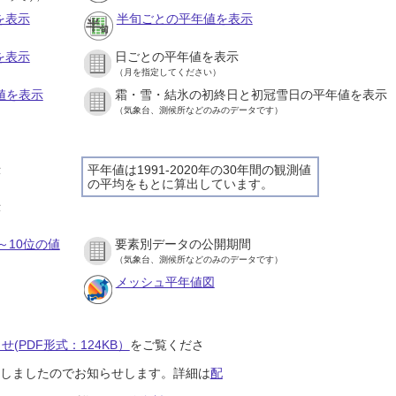
を表示
半旬ごとの平年値を表示
を表示
日ごとの平年値を表示
（月を指定してください）
値を表示
霜・雪・結氷の初終日と初冠雪日の平年値を表示
（気象台、測候所などのみのデータです）
示
平年値は1991-2020年の30年間の観測値
の平均をもとに算出しています。
示
～10位の値
要素別データの公開期間
（気象台、測候所などのみのデータです）
メッシュ平年値図
(PDF形式：124KB）
をご覧くださ
開始しましたのでお知らせします。詳細は
配