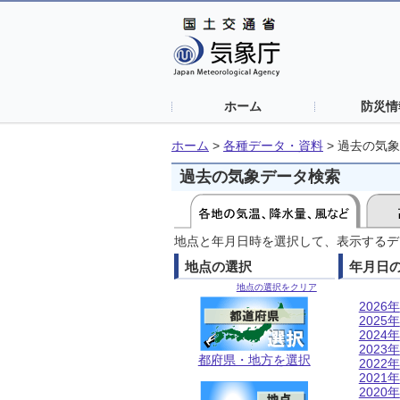
ホーム
防災情
ホーム
>
各種データ・資料
>
過去の気象
過去の気象データ検索
地点と年月日時を選択して、表示するデ
地点の選択
年月日
地点の選択をクリア
2026年
2025年
2024年
2023年
都府県・地方を選択
2022年
2021年
2020年