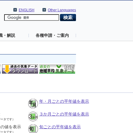
ENGLISH
Other Languages
識・解説
各種申請・ご案内
年・月ごとの平年値を表示
示
３か月ごとの平年値を表示
データです）
との値を表示
旬ごとの平年値を表示
データです）