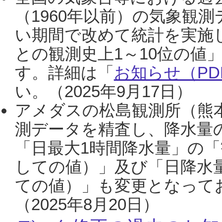
（1960年以前）の気象観
い期間で改めて統計を実施
との観測史上1～10位の値
す。詳細は「
お知らせ（PDF
い。（2025年9月17日）
アメダスの松島観測所（熊本
測データを精査し、降水量
「日最大1時間降水量」の「
しての値）」及び「日降水
ての値）」も変更となって
（2025年8月20日）