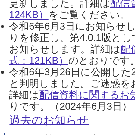
更新しました。詳細は
配信
124KB）
をご覧ください。（2
令和6年6月3日にお知らせし
りを修正し、第4.0.1版
お知らせします。詳細は
配
式：121KB）
のとおりです。
令和6年3月26日に公開した
と判明しました。ご迷惑を
詳細は
配信資料に関するお知
りです。（2024年6月3日）
過去のお知らせ