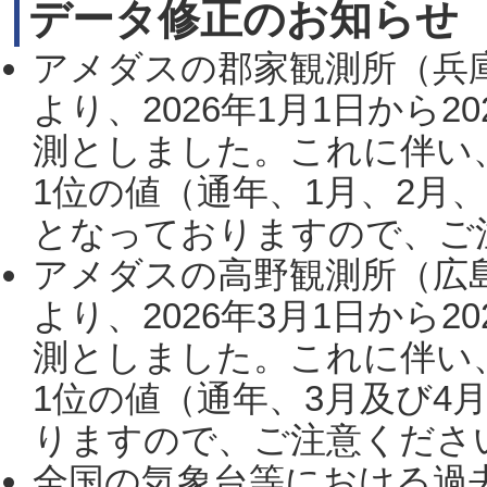
データ修正のお知らせ
アメダスの郡家観測所（兵
より、2026年1月1日から2
測としました。これに伴い
1位の値（通年、1月、2月
となっておりますので、ご注
アメダスの高野観測所（広
より、2026年3月1日から2
測としました。これに伴い
1位の値（通年、3月及び4
りますので、ご注意ください。
全国の気象台等における過