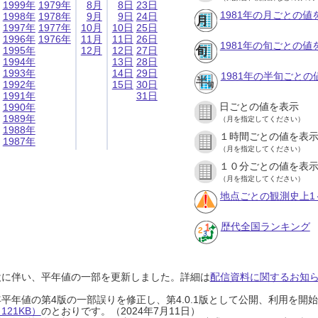
1999年
1979年
8月
8日
23日
1981年の月ごとの値
1998年
1978年
9月
9日
24日
1997年
1977年
10月
10日
25日
1996年
1976年
11月
11日
26日
1981年の旬ごとの値
1995年
12月
12日
27日
1994年
13日
28日
1993年
14日
29日
1981年の半旬ごとの
1992年
15日
30日
1991年
31日
日ごとの値を表示
1990年
1989年
（月を指定してください）
1988年
１時間ごとの値を表
1987年
（月を指定してください）
１０分ごとの値を表
（月を指定してください）
地点ごとの観測史上1
歴代全国ランキング
設に伴い、平年値の一部を更新しました。詳細は
配信資料に関するお知らせ
0年平年値の第4版の一部誤りを修正し、第4.0.1版として公開、利用を
21KB）
のとおりです。（2024年7月11日）