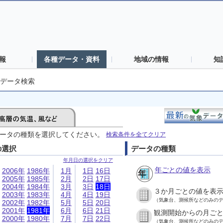
報
各種データ・資料
地域の情報
知
データ検索
ータの種類を選択してください。
検索条件を全てクリア
の選択
データの種類
年月日の選択をクリア
年ごとの値を表示
2006年
1986年
1月
1日
16日
2005年
1985年
2月
2日
17日
2004年
1984年
3月
3日
18日
３か月ごとの値を表
2003年
1983年
4月
4日
19日
（気象台、測候所などのみの
2002年
1982年
5月
5日
20日
2001年
1981年
6月
6日
21日
観測開始からの月ご
2000年
1980年
7月
7日
22日
（気象台、測候所などのみの