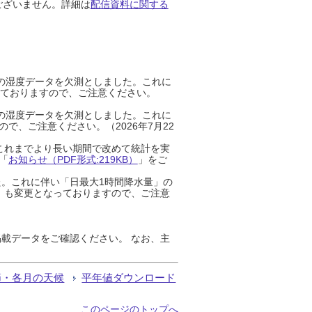
ございません。詳細は
配信資料に関する
までの湿度データを欠測としました。これに
っておりますので、ご注意ください。
までの湿度データを欠測としました。これに
、ご注意ください。（2026年7月22
これまでより長い期間で改めて統計を実
「
お知らせ（PDF形式:219KB）
」をご
た。これに伴い「日最大1時間降水量」の
」も変更となっておりますので、ご注意
載データをご確認ください。 なお、主
節・各月の天候
平年値ダウンロード
このページのトップへ