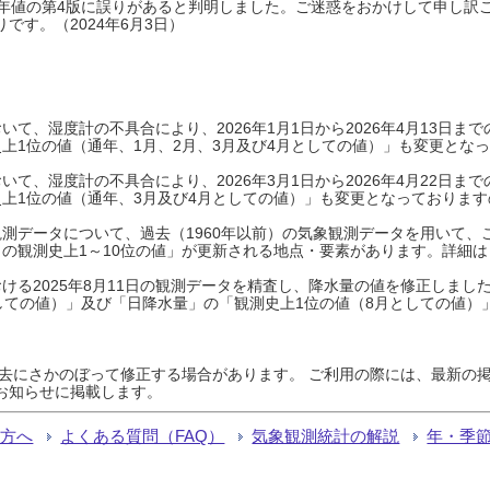
0年平年値の第4版に誤りがあると判明しました。ご迷惑をおかけして申し訳
です。（2024年6月3日）
て、湿度計の不具合により、2026年1月1日から2026年4月13日
上1位の値（通年、1月、2月、3月及び4月としての値）」も変更とな
て、湿度計の不具合により、2026年3月1日から2026年4月22日
上1位の値（通年、3月及び4月としての値）」も変更となっておりますので
測データについて、過去（1960年以前）の気象観測データを用いて、
の観測史上1～10位の値」が更新される地点・要素があります。詳細は
ける2025年8月11日の観測データを精査し、降水量の値を修正しまし
しての値）」及び「日降水量」の「観測史上1位の値（8月としての値）
過去にさかのぼって修正する場合があります。 ご利用の際には、最新の掲
お知らせに掲載します。
る方へ
よくある質問（FAQ）
気象観測統計の解説
年・季