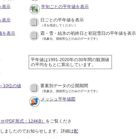
を表示
半旬ごとの平年値を表示
を表示
日ごとの平年値を表示
（月を指定してください）
値を表示
霜・雪・結氷の初終日と初冠雪日の平年値を表示
（気象台、測候所などのみのデータです）
示
平年値は1991-2020年の30年間の観測値
の平均をもとに算出しています。
示
～10位の値
要素別データの公開期間
（気象台、測候所などのみのデータです）
メッシュ平年値図
(PDF形式：124KB）
をご覧くださ
開始しましたのでお知らせします。詳細は
配