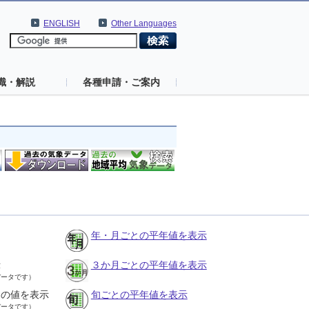
ENGLISH
Other Languages
識・解説
各種申請・ご案内
年・月ごとの平年値を表示
示
３か月ごとの平年値を表示
データです）
との値を表示
旬ごとの平年値を表示
データです）