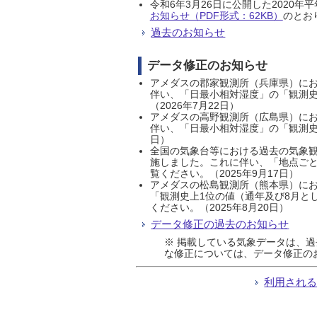
令和6年3月26日に公開した202
お知らせ（PDF形式：62KB）
のとおり
過去のお知らせ
データ修正のお知らせ
アメダスの郡家観測所（兵庫県）におい
伴い、「日最小相対湿度」の「観測史
（2026年7月22日）
アメダスの高野観測所（広島県）におい
伴い、「日最小相対湿度」の「観測史
日）
全国の気象台等における過去の気象観
施しました。これに伴い、「地点ごと
覧ください。（2025年9月17日）
アメダスの松島観測所（熊本県）にお
「観測史上1位の値（通年及び8月と
ください。（2025年8月20日）
データ修正の過去のお知らせ
※ 掲載している気象データは、
な修正については、データ修正の
利用され