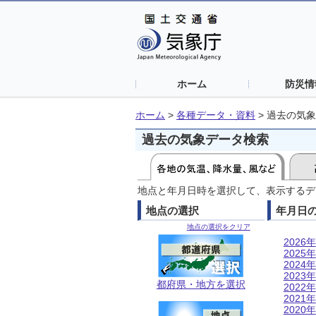
ホーム
防災情
ホーム
>
各種データ・資料
>
過去の気象
過去の気象データ検索
地点と年月日時を選択して、表示するデ
地点の選択
年月日
地点の選択をクリア
2026年
2025年
2024年
2023年
都府県・地方を選択
2022年
2021年
2020年