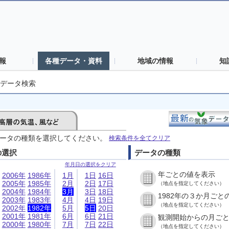
報
各種データ・資料
地域の情報
知
データ検索
ータの種類を選択してください。
検索条件を全てクリア
の選択
データの種類
年月日の選択をクリア
年ごとの値を表示
2006年
1986年
1月
1日
16日
2005年
1985年
2月
2日
17日
（地点を指定してください）
2004年
1984年
3月
3日
18日
1982年の３か月ごと
2003年
1983年
4月
4日
19日
（地点を指定してください）
2002年
1982年
5月
5日
20日
2001年
1981年
6月
6日
21日
観測開始からの月ご
2000年
1980年
7月
7日
22日
（地点を指定してください）