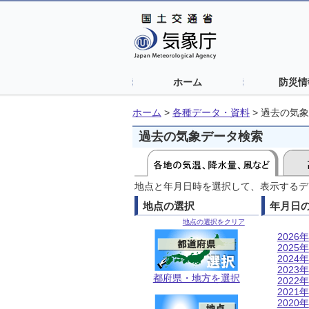
ホーム
防災情
ホーム
>
各種データ・資料
>
過去の気象
過去の気象データ検索
地点と年月日時を選択して、表示するデ
地点の選択
年月日
地点の選択をクリア
2026年
2025年
2024年
2023年
都府県・地方を選択
2022年
2021年
2020年