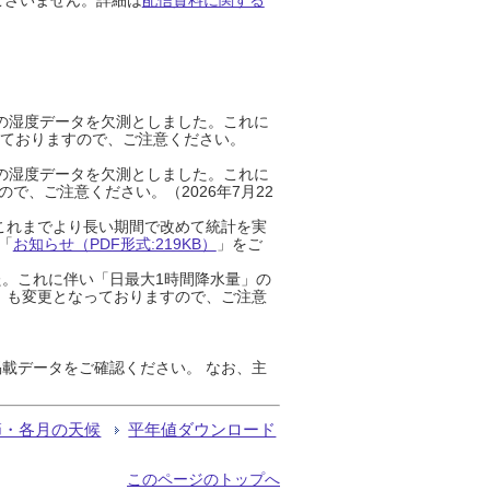
までの湿度データを欠測としました。これに
っておりますので、ご注意ください。
までの湿度データを欠測としました。これに
、ご注意ください。（2026年7月22
これまでより長い期間で改めて統計を実
「
お知らせ（PDF形式:219KB）
」をご
た。これに伴い「日最大1時間降水量」の
」も変更となっておりますので、ご注意
載データをご確認ください。 なお、主
節・各月の天候
平年値ダウンロード
このページのトップへ