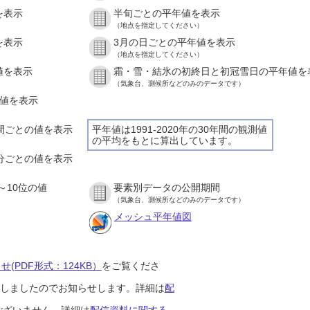
を表示
半旬ごとの平年値を表示
（地点を指定してください）
を表示
3月の日ごとの平年値を表示
（地点を指定してください）
値を表示
霜・雪・結氷の初終日と初冠雪日の平年値を
（気象台、測候所などのみのデータです）
の値を表示
時間ごとの値を表示
平年値は1991-2020年の30年間の観測値
の平均をもとに算出しています。
０分ごとの値を表示
～10位の値
要素別データの公開期間
（気象台、測候所などのみのデータです）
メッシュ平年値図
(PDF形式：124KB）
をご覧くださ
開始しましたのでお知らせします。詳細は
配
ございません。詳細は
配信資料に関する