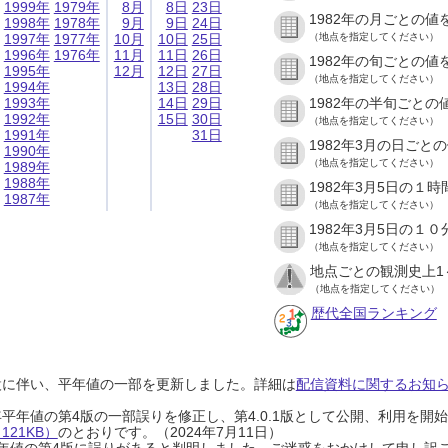
1999年
1979年
8月
8日
23日
1982年の月ごとの値
1998年
1978年
9月
9日
24日
1997年
1977年
10月
10日
25日
（地点を指定してください）
1996年
1976年
11月
11日
26日
1982年の旬ごとの値
1995年
12月
12日
27日
（地点を指定してください）
1994年
13日
28日
1993年
14日
29日
1982年の半旬ごとの
1992年
15日
30日
（地点を指定してください）
1991年
31日
1982年3月の日ごと
1990年
（地点を指定してください）
1989年
1988年
1982年3月5日の１
1987年
（地点を指定してください）
1982年3月5日の１
（地点を指定してください）
地点ごとの観測史上1
（地点を指定してください）
歴代全国ランキング
設に伴い、平年値の一部を更新しました。詳細は
配信資料に関するお知らせ
0年平年値の第4版の一部誤りを修正し、第4.0.1版として公開、利用を
21KB）
のとおりです。（2024年7月11日）
0年平年値の第4版に誤りがあると判明しました。ご迷惑をおかけして申し訳