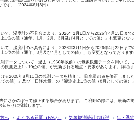
です。（2024年6月3日）
て、湿度計の不具合により、2026年1月1日から2026年4月13日
上1位の値（通年、1月、2月、3月及び4月としての値）」も変更とな
て、湿度計の不具合により、2026年3月1日から2026年4月22日
上1位の値（通年、3月及び4月としての値）」も変更となっておりますので
測データについて、過去（1960年以前）の気象観測データを用いて、
の観測史上1～10位の値」が更新される地点・要素があります。詳細は
ける2025年8月11日の観測データを精査し、降水量の値を修正しまし
しての値）」及び「日降水量」の「観測史上1位の値（8月としての値）
過去にさかのぼって修正する場合があります。 ご利用の際には、最新の掲
お知らせに掲載します。
る方へ
よくある質問（FAQ）
気象観測統計の解説
年・季