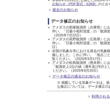
お知らせ（PDF形式：62KB）
のとおり
過去のお知らせ
データ修正のお知らせ
アメダスの郡家観測所（兵庫県）におい
伴い、「日最小相対湿度」の「観測史
（2026年7月22日）
アメダスの高野観測所（広島県）におい
伴い、「日最小相対湿度」の「観測史
日）
全国の気象台等における過去の気象観
施しました。これに伴い、「地点ごと
覧ください。（2025年9月17日）
アメダスの松島観測所（熊本県）にお
「観測史上1位の値（通年及び8月と
ください。（2025年8月20日）
データ修正の過去のお知らせ
※ 掲載している気象データは、
な修正については、データ修正の
利用され