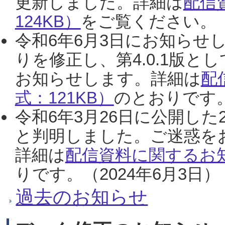
更新しました。詳細は
配信
124KB）
をご覧ください。（2
令和6年6月3日にお知らせし
りを修正し、第4.0.1版
お知らせします。詳細は
配
式：121KB）
のとおりです。
令和6年3月26日に公開した
と判明しました。ご迷惑を
詳細は
配信資料に関するお知
りです。（2024年6月3日）
過去のお知らせ