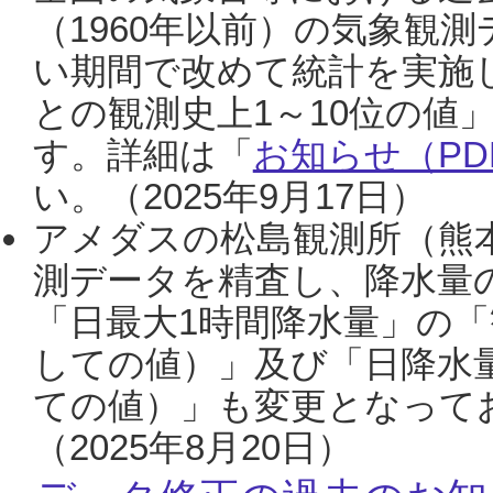
（1960年以前）の気象観
い期間で改めて統計を実施
との観測史上1～10位の値
す。詳細は「
お知らせ（PDF
い。（2025年9月17日）
アメダスの松島観測所（熊本
測データを精査し、降水量
「日最大1時間降水量」の「
しての値）」及び「日降水
ての値）」も変更となって
（2025年8月20日）