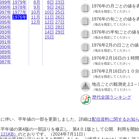
999年
1979年
8月
8日
23日
1976年の月ごとの値を
998年
1978年
9月
9日
24日
997年
1977年
10月
10日
25日
（地点を指定してください）
996年
1976年
11月
11日
26日
1976年の旬ごとの値を
995年
12月
12日
27日
（地点を指定してください）
994年
13日
28日
993年
14日
29日
1976年の半旬ごとの値
992年
15日
（地点を指定してください）
991年
1976年2月の日ごとの
990年
（地点を指定してください）
989年
988年
1976年2月16日の１
987年
（地点を指定してください）
1976年2月16日の１
（地点を指定してください）
地点ごとの観測史上1～
（地点を指定してください）
歴代全国ランキング
設に伴い、平年値の一部を更新しました。詳細は
配信資料に関するお知らせ
0年平年値の第4版の一部誤りを修正し、第4.0.1版として公開、利用を
21KB）
のとおりです。（2024年7月11日）
0年平年値の第4版に誤りがあると判明しました。ご迷惑をおかけして申し訳