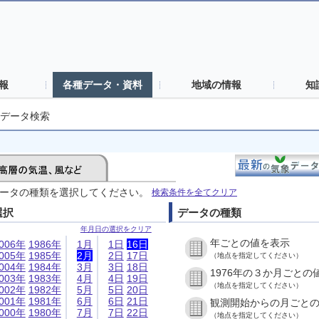
報
各種データ・資料
地域の情報
知
データ検索
ータの種類を選択してください。
検索条件を全てクリア
選択
データの種類
年月日の選択をクリア
年ごとの値を表示
006年
1986年
1月
1日
16日
005年
1985年
2月
2日
17日
（地点を指定してください）
004年
1984年
3月
3日
18日
1976年の３か月ごとの
003年
1983年
4月
4日
19日
（地点を指定してください）
002年
1982年
5月
5日
20日
001年
1981年
6月
6日
21日
観測開始からの月ごと
000年
1980年
7月
7日
22日
（地点を指定してください）