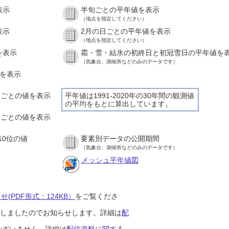
表示
半旬ごとの平年値を表示
（地点を指定してください）
表示
2月の日ごとの平年値を表示
（地点を指定してください）
を表示
霜・雪・結氷の初終日と初冠雪日の平年値を
（気象台、測候所などのみのデータです）
値を表示
時間ごとの値を表示
平年値は1991-2020年の30年間の観測値
の平均をもとに算出しています。
０分ごとの値を表示
10位の値
要素別データの公開期間
（気象台、測候所などのみのデータです）
メッシュ平年値図
(PDF形式：124KB）
をご覧くださ
開始しましたのでお知らせします。詳細は
配
ございません。詳細は
配信資料に関する