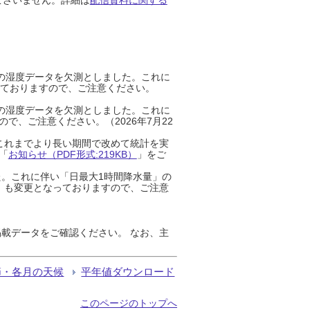
までの湿度データを欠測としました。これに
っておりますので、ご注意ください。
までの湿度データを欠測としました。これに
、ご注意ください。（2026年7月22
これまでより長い期間で改めて統計を実
「
お知らせ（PDF形式:219KB）
」をご
た。これに伴い「日最大1時間降水量」の
」も変更となっておりますので、ご注意
載データをご確認ください。 なお、主
節・各月の天候
平年値ダウンロード
このページのトップへ