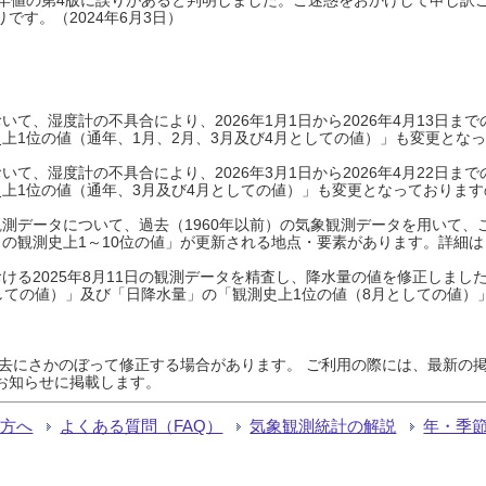
です。（2024年6月3日）
て、湿度計の不具合により、2026年1月1日から2026年4月13日
上1位の値（通年、1月、2月、3月及び4月としての値）」も変更とな
て、湿度計の不具合により、2026年3月1日から2026年4月22日
上1位の値（通年、3月及び4月としての値）」も変更となっておりますので
測データについて、過去（1960年以前）の気象観測データを用いて、
の観測史上1～10位の値」が更新される地点・要素があります。詳細は
ける2025年8月11日の観測データを精査し、降水量の値を修正しまし
しての値）」及び「日降水量」の「観測史上1位の値（8月としての値）
過去にさかのぼって修正する場合があります。 ご利用の際には、最新の掲
お知らせに掲載します。
る方へ
よくある質問（FAQ）
気象観測統計の解説
年・季