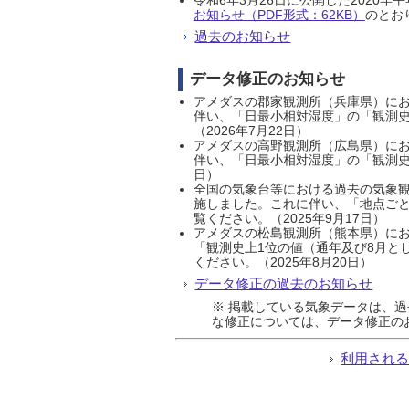
お知らせ（PDF形式：62KB）
のとおり
過去のお知らせ
データ修正のお知らせ
アメダスの郡家観測所（兵庫県）におい
伴い、「日最小相対湿度」の「観測史
（2026年7月22日）
アメダスの高野観測所（広島県）におい
伴い、「日最小相対湿度」の「観測史
日）
全国の気象台等における過去の気象観
施しました。これに伴い、「地点ごと
覧ください。（2025年9月17日）
アメダスの松島観測所（熊本県）にお
「観測史上1位の値（通年及び8月と
ください。（2025年8月20日）
データ修正の過去のお知らせ
※ 掲載している気象データは、
な修正については、データ修正の
利用され