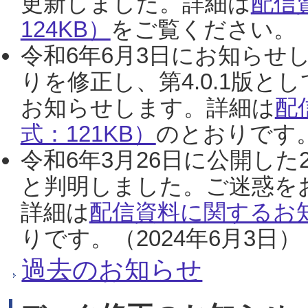
更新しました。詳細は
配信
124KB）
をご覧ください。（2
令和6年6月3日にお知らせし
りを修正し、第4.0.1版
お知らせします。詳細は
配
式：121KB）
のとおりです。
令和6年3月26日に公開した
と判明しました。ご迷惑を
詳細は
配信資料に関するお知
りです。（2024年6月3日）
過去のお知らせ