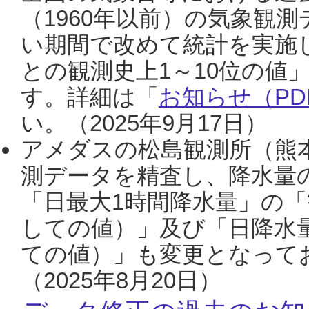
（1960年以前）の気象観
い期間で改めて統計を実施
との観測史上1～10位の値
す。詳細は「
お知らせ（PDF
い。（2025年9月17日）
アメダスの松島観測所（熊本
測データを精査し、降水量
「日最大1時間降水量」の「
しての値）」及び「日降水
ての値）」も変更となって
（2025年8月20日）