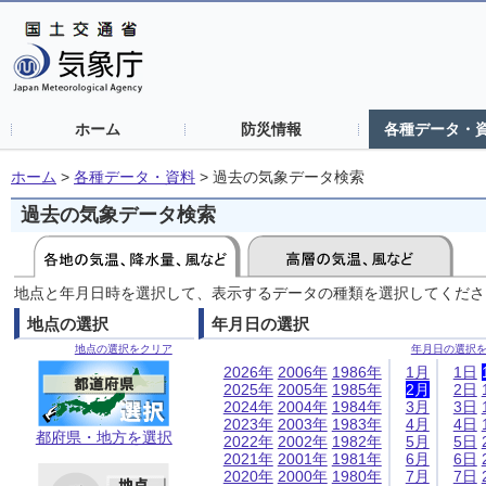
ホーム
防災情報
各種データ・
ホーム
>
各種データ・資料
>
過去の気象データ検索
過去の気象データ検索
地点と年月日時を選択して、表示するデータの種類を選択してくださ
地点の選択
年月日の選択
地点の選択をクリア
年月日の選択
2026年
2006年
1986年
1月
1日
2025年
2005年
1985年
2月
2日
2024年
2004年
1984年
3月
3日
2023年
2003年
1983年
4月
4日
都府県・地方を選択
2022年
2002年
1982年
5月
5日
2021年
2001年
1981年
6月
6日
2020年
2000年
1980年
7月
7日