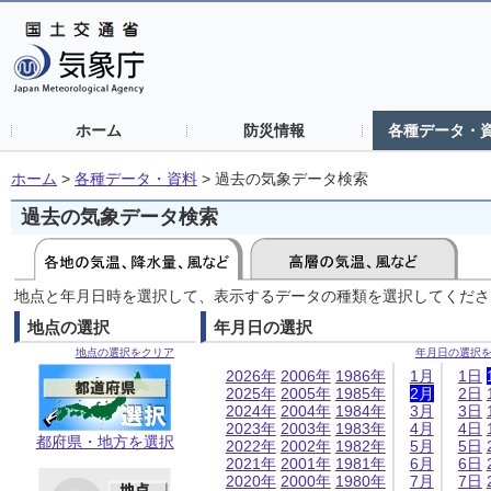
ホーム
防災情報
各種データ・
ホーム
>
各種データ・資料
>
過去の気象データ検索
過去の気象データ検索
地点と年月日時を選択して、表示するデータの種類を選択してくださ
地点の選択
年月日の選択
地点の選択をクリア
年月日の選択
2026年
2006年
1986年
1月
1日
2025年
2005年
1985年
2月
2日
2024年
2004年
1984年
3月
3日
2023年
2003年
1983年
4月
4日
都府県・地方を選択
2022年
2002年
1982年
5月
5日
2021年
2001年
1981年
6月
6日
2020年
2000年
1980年
7月
7日