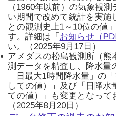
（1960年以前）の気象観
い期間で改めて統計を実施
との観測史上1～10位の値
す。詳細は「
お知らせ（PDF
い。（2025年9月17日）
アメダスの松島観測所（熊本
測データを精査し、降水量
「日最大1時間降水量」の「
しての値）」及び「日降水
ての値）」も変更となって
（2025年8月20日）