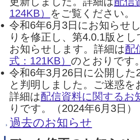
更新しました。詳細は
配信
124KB）
をご覧ください。（2
令和6年6月3日にお知らせし
りを修正し、第4.0.1版
お知らせします。詳細は
配
式：121KB）
のとおりです。
令和6年3月26日に公開した
と判明しました。ご迷惑を
詳細は
配信資料に関するお知
りです。（2024年6月3日）
過去のお知らせ