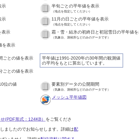
表示
半旬ごとの平年値を表示
（地点を指定してください）
表示
11月の日ごとの平年値を表示
（地点を指定してください）
を表示
霜・雪・結氷の初終日と初冠雪日の平年値を
（気象台、測候所などのみのデータです）
の値を表示
１時間ごとの値を表示
平年値は1991-2020年の30年間の観測値
の平均をもとに算出しています。
１０分ごとの値を表示
10位の値
要素別データの公開期間
（気象台、測候所などのみのデータです）
メッシュ平年値図
(PDF形式：124KB）
をご覧くださ
開始しましたのでお知らせします。詳細は
配
ございません。詳細は
配信資料に関する