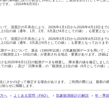
です。（2024年6月3日）
て、湿度計の不具合により、2026年1月1日から2026年4月13日
上1位の値（通年、1月、2月、3月及び4月としての値）」も変更とな
て、湿度計の不具合により、2026年3月1日から2026年4月22日
上1位の値（通年、3月及び4月としての値）」も変更となっておりますので
測データについて、過去（1960年以前）の気象観測データを用いて、
の観測史上1～10位の値」が更新される地点・要素があります。詳細は
ける2025年8月11日の観測データを精査し、降水量の値を修正しまし
しての値）」及び「日降水量」の「観測史上1位の値（8月としての値）
過去にさかのぼって修正する場合があります。 ご利用の際には、最新の掲
お知らせに掲載します。
る方へ
よくある質問（FAQ）
気象観測統計の解説
年・季