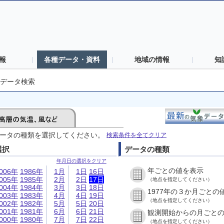
報
各種データ・資料
地域の情報
知
データ検索
ータの種類を選択してください。
検索条件を全てクリア
選択
データの種類
年月日の選択をクリア
年ごとの値を表示
006年
1986年
1月
1日
16日
005年
1985年
2月
2日
17日
（地点を指定してください）
004年
1984年
3月
3日
18日
1977年の３か月ごとの
003年
1983年
4月
4日
19日
（地点を指定してください）
002年
1982年
5月
5日
20日
001年
1981年
6月
6日
21日
観測開始からの月ごと
000年
1980年
7月
7日
22日
（地点を指定してください）