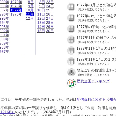
999年
1979年
8月
8日
23日
1977年の月ごとの値を
998年
1978年
9月
9日
24日
997年
1977年
10月
10日
25日
（地点を指定してください）
996年
1976年
11月
11日
26日
1977年の旬ごとの値を
995年
12月
12日
27日
（地点を指定してください）
994年
13日
28日
993年
14日
29日
1977年の半旬ごとの値
992年
15日
30日
（地点を指定してください）
991年
1977年11月の日ごと
990年
（地点を指定してください）
989年
988年
1977年11月17日の
987年
（地点を指定してください）
1977年11月17日の
（地点を指定してください）
地点ごとの観測史上1～
（地点を指定してください）
歴代全国ランキング
設に伴い、平年値の一部を更新しました。詳細は
配信資料に関するお知らせ
0年平年値の第4版の一部誤りを修正し、第4.0.1版として公開、利用を
21KB）
のとおりです。（2024年7月11日）
0年平年値の第4版に誤りがあると判明しました。ご迷惑をおかけして申し訳