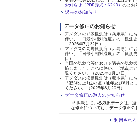
お知らせ（PDF形式：62KB）
のとおり
過去のお知らせ
データ修正のお知らせ
アメダスの郡家観測所（兵庫県）におい
伴い、「日最小相対湿度」の「観測史
（2026年7月22日）
アメダスの高野観測所（広島県）におい
伴い、「日最小相対湿度」の「観測史
日）
全国の気象台等における過去の気象観
施しました。これに伴い、「地点ごと
覧ください。（2025年9月17日）
アメダスの松島観測所（熊本県）にお
「観測史上1位の値（通年及び8月と
ください。（2025年8月20日）
データ修正の過去のお知らせ
※ 掲載している気象データは、
な修正については、データ修正の
利用され