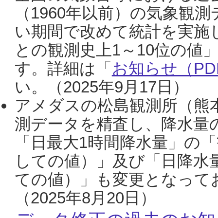
（1960年以前）の気象観
い期間で改めて統計を実施
との観測史上1～10位の値
す。詳細は「
お知らせ（PDF
い。（2025年9月17日）
アメダスの松島観測所（熊本
測データを精査し、降水量
「日最大1時間降水量」の「
しての値）」及び「日降水
ての値）」も変更となって
（2025年8月20日）