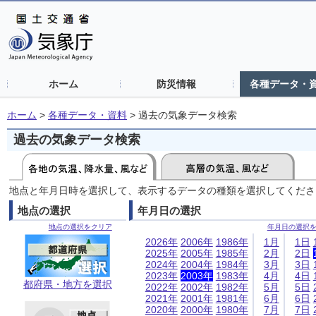
ホーム
防災情報
各種データ・
ホーム
>
各種データ・資料
>
過去の気象データ検索
過去の気象データ検索
地点と年月日時を選択して、表示するデータの種類を選択してくださ
地点の選択
年月日の選択
地点の選択をクリア
年月日の選択
2026年
2006年
1986年
1月
1日
2025年
2005年
1985年
2月
2日
2024年
2004年
1984年
3月
3日
2023年
2003年
1983年
4月
4日
都府県・地方を選択
2022年
2002年
1982年
5月
5日
2021年
2001年
1981年
6月
6日
2020年
2000年
1980年
7月
7日