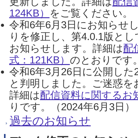
更新しました。詳細は
配信
124KB）
をご覧ください。（2
令和6年6月3日にお知らせし
りを修正し、第4.0.1版
お知らせします。詳細は
配
式：121KB）
のとおりです。
令和6年3月26日に公開した
と判明しました。ご迷惑を
詳細は
配信資料に関するお知
りです。（2024年6月3日）
過去のお知らせ