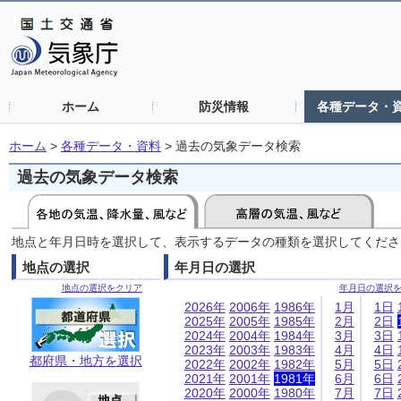
ホーム
防災情報
各種データ・
ホーム
>
各種データ・資料
>
過去の気象データ検索
過去の気象データ検索
地点と年月日時を選択して、表示するデータの種類を選択してくださ
地点の選択
年月日の選択
地点の選択をクリア
年月日の選択
2026年
2006年
1986年
1月
1日
2025年
2005年
1985年
2月
2日
2024年
2004年
1984年
3月
3日
2023年
2003年
1983年
4月
4日
都府県・地方を選択
2022年
2002年
1982年
5月
5日
2021年
2001年
1981年
6月
6日
2020年
2000年
1980年
7月
7日