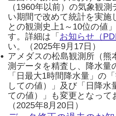
（1960年以前）の気象観
い期間で改めて統計を実施
との観測史上1～10位の値
す。詳細は「
お知らせ（PDF
い。（2025年9月17日）
アメダスの松島観測所（熊本
測データを精査し、降水量
「日最大1時間降水量」の「
しての値）」及び「日降水
ての値）」も変更となって
（2025年8月20日）