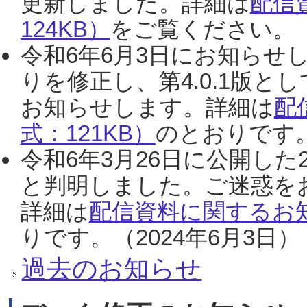
更新しました。詳細は
配信
124KB）
をご覧ください。（2
令和6年6月3日にお知らせし
りを修正し、第4.0.1版
お知らせします。詳細は
配
式：121KB）
のとおりです。
令和6年3月26日に公開した
と判明しました。ご迷惑を
詳細は
配信資料に関するお知
りです。（2024年6月3日）
過去のお知らせ