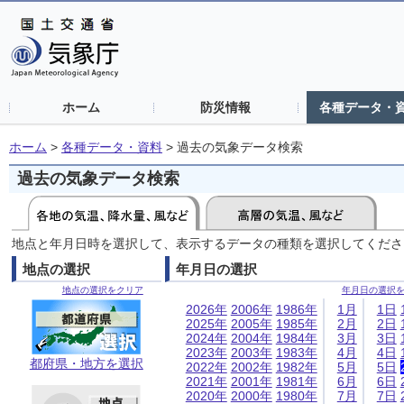
ホーム
防災情報
各種データ・
ホーム
>
各種データ・資料
>
過去の気象データ検索
過去の気象データ検索
地点と年月日時を選択して、表示するデータの種類を選択してくださ
地点の選択
年月日の選択
地点の選択をクリア
年月日の選択
2026年
2006年
1986年
1月
1日
2025年
2005年
1985年
2月
2日
2024年
2004年
1984年
3月
3日
2023年
2003年
1983年
4月
4日
都府県・地方を選択
2022年
2002年
1982年
5月
5日
2021年
2001年
1981年
6月
6日
2020年
2000年
1980年
7月
7日