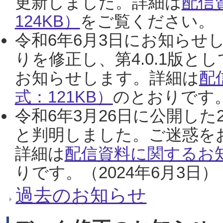
更新しました。詳細は
配信
124KB）
をご覧ください。（2
令和6年6月3日にお知らせし
りを修正し、第4.0.1版
お知らせします。詳細は
配
式：121KB）
のとおりです。
令和6年3月26日に公開した
と判明しました。ご迷惑を
詳細は
配信資料に関するお知
りです。（2024年6月3日）
過去のお知らせ