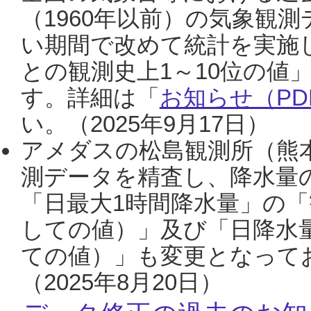
（1960年以前）の気象観
い期間で改めて統計を実施
との観測史上1～10位の値
す。詳細は「
お知らせ（PDF
い。（2025年9月17日）
アメダスの松島観測所（熊本
測データを精査し、降水量
「日最大1時間降水量」の「
しての値）」及び「日降水
ての値）」も変更となって
（2025年8月20日）