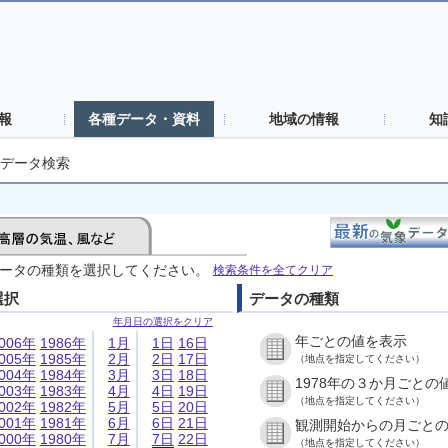
報
各種データ・資料
地域の情報
知
データ検索
ータの種類を選択してください。
検索条件を全てクリア
選択
データの種類
年月日の選択をクリア
年ごとの値を表示
006年
1986年
1月
1日
16日
005年
1985年
2月
2日
17日
（地点を指定してください）
004年
1984年
3月
3日
18日
1978年の３か月ごとの
003年
1983年
4月
4日
19日
（地点を指定してください）
002年
1982年
5月
5日
20日
001年
1981年
6月
6日
21日
観測開始からの月ごと
000年
1980年
7月
7日
22日
（地点を指定してください）