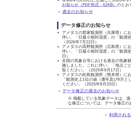
お知らせ（PDF形式：62KB）
のとおり
過去のお知らせ
データ修正のお知らせ
アメダスの郡家観測所（兵庫県）におい
伴い、「日最小相対湿度」の「観測史
（2026年7月22日）
アメダスの高野観測所（広島県）におい
伴い、「日最小相対湿度」の「観測史
日）
全国の気象台等における過去の気象観
施しました。これに伴い、「地点ごと
覧ください。（2025年9月17日）
アメダスの松島観測所（熊本県）にお
「観測史上1位の値（通年及び8月と
ください。（2025年8月20日）
データ修正の過去のお知らせ
※ 掲載している気象データは、
な修正については、データ修正の
利用され