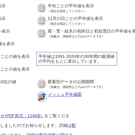
表示
半旬ごとの平年値を表示
（地点を指定してください）
表示
11月の日ごとの平年値を表示
（地点を指定してください）
を表示
霜・雪・結氷の初終日と初冠雪日の平年値を
（気象台、測候所などのみのデータです）
の値を表示
時間ごとの値を表示
平年値は1991-2020年の30年間の観測値
の平均をもとに算出しています。
０分ごとの値を表示
10位の値
要素別データの公開期間
（気象台、測候所などのみのデータです）
メッシュ平年値図
(PDF形式：124KB）
をご覧くださ
開始しましたのでお知らせします。詳細は
配
ございません。詳細は
配信資料に関する