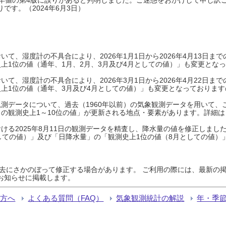
です。（2024年6月3日）
て、湿度計の不具合により、2026年1月1日から2026年4月13日
上1位の値（通年、1月、2月、3月及び4月としての値）」も変更とな
て、湿度計の不具合により、2026年3月1日から2026年4月22日
上1位の値（通年、3月及び4月としての値）」も変更となっておりますので
測データについて、過去（1960年以前）の気象観測データを用いて、
の観測史上1～10位の値」が更新される地点・要素があります。詳細は
ける2025年8月11日の観測データを精査し、降水量の値を修正しまし
しての値）」及び「日降水量」の「観測史上1位の値（8月としての値）
過去にさかのぼって修正する場合があります。 ご利用の際には、最新の掲
お知らせに掲載します。
る方へ
よくある質問（FAQ）
気象観測統計の解説
年・季