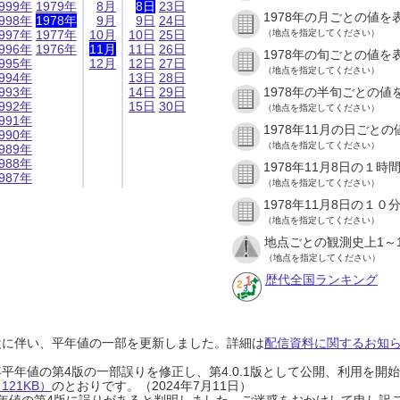
999年
1979年
8月
8日
23日
1978年の月ごとの値を
998年
1978年
9月
9日
24日
997年
1977年
10月
10日
25日
（地点を指定してください）
996年
1976年
11月
11日
26日
1978年の旬ごとの値を
995年
12月
12日
27日
（地点を指定してください）
994年
13日
28日
993年
14日
29日
1978年の半旬ごとの値
992年
15日
30日
（地点を指定してください）
991年
1978年11月の日ごと
990年
（地点を指定してください）
989年
988年
1978年11月8日の１
987年
（地点を指定してください）
1978年11月8日の１
（地点を指定してください）
地点ごとの観測史上1～
（地点を指定してください）
歴代全国ランキング
設に伴い、平年値の一部を更新しました。詳細は
配信資料に関するお知らせ
0年平年値の第4版の一部誤りを修正し、第4.0.1版として公開、利用を
21KB）
のとおりです。（2024年7月11日）
0年平年値の第4版に誤りがあると判明しました。ご迷惑をおかけして申し訳