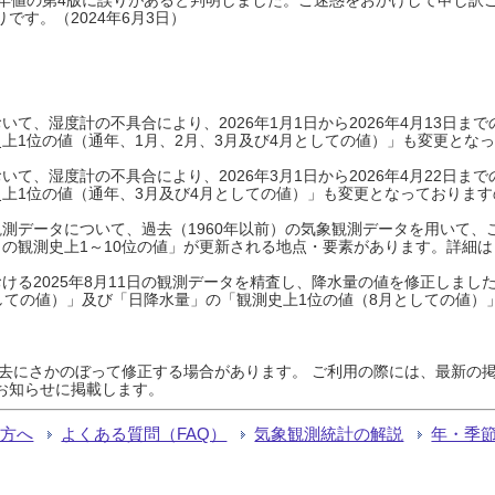
です。（2024年6月3日）
て、湿度計の不具合により、2026年1月1日から2026年4月13日
上1位の値（通年、1月、2月、3月及び4月としての値）」も変更とな
て、湿度計の不具合により、2026年3月1日から2026年4月22日
上1位の値（通年、3月及び4月としての値）」も変更となっておりますので
測データについて、過去（1960年以前）の気象観測データを用いて、
の観測史上1～10位の値」が更新される地点・要素があります。詳細は
ける2025年8月11日の観測データを精査し、降水量の値を修正しまし
しての値）」及び「日降水量」の「観測史上1位の値（8月としての値）
過去にさかのぼって修正する場合があります。 ご利用の際には、最新の掲
お知らせに掲載します。
る方へ
よくある質問（FAQ）
気象観測統計の解説
年・季