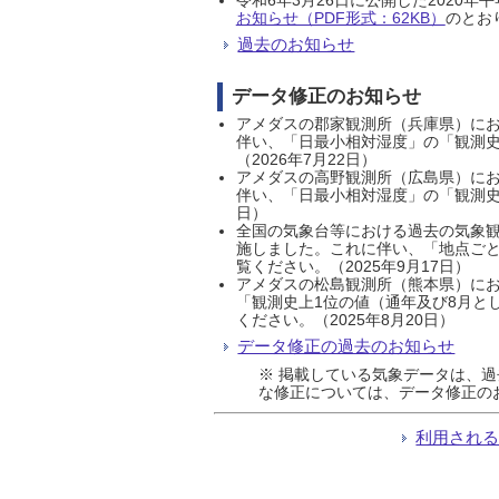
お知らせ（PDF形式：62KB）
のとおり
過去のお知らせ
データ修正のお知らせ
アメダスの郡家観測所（兵庫県）におい
伴い、「日最小相対湿度」の「観測史
（2026年7月22日）
アメダスの高野観測所（広島県）におい
伴い、「日最小相対湿度」の「観測史
日）
全国の気象台等における過去の気象観
施しました。これに伴い、「地点ごと
覧ください。（2025年9月17日）
アメダスの松島観測所（熊本県）にお
「観測史上1位の値（通年及び8月と
ください。（2025年8月20日）
データ修正の過去のお知らせ
※ 掲載している気象データは、
な修正については、データ修正の
利用され