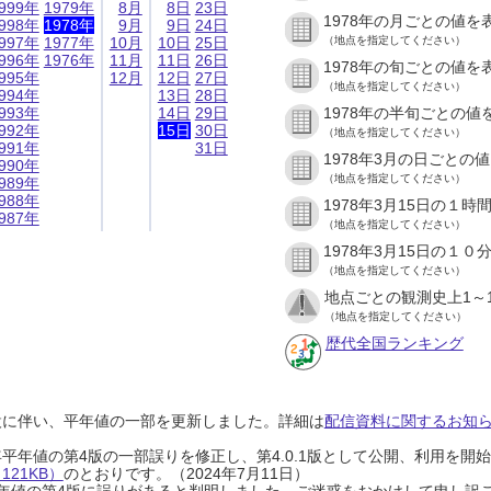
999年
1979年
8月
8日
23日
1978年の月ごとの値を
998年
1978年
9月
9日
24日
997年
1977年
10月
10日
25日
（地点を指定してください）
996年
1976年
11月
11日
26日
1978年の旬ごとの値を
995年
12月
12日
27日
（地点を指定してください）
994年
13日
28日
993年
14日
29日
1978年の半旬ごとの値
992年
15日
30日
（地点を指定してください）
991年
31日
1978年3月の日ごとの
990年
（地点を指定してください）
989年
988年
1978年3月15日の１
987年
（地点を指定してください）
1978年3月15日の１
（地点を指定してください）
地点ごとの観測史上1～
（地点を指定してください）
歴代全国ランキング
設に伴い、平年値の一部を更新しました。詳細は
配信資料に関するお知らせ
0年平年値の第4版の一部誤りを修正し、第4.0.1版として公開、利用を
21KB）
のとおりです。（2024年7月11日）
0年平年値の第4版に誤りがあると判明しました。ご迷惑をおかけして申し訳