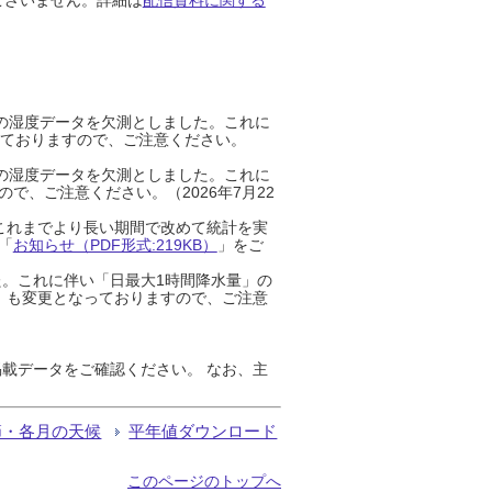
までの湿度データを欠測としました。これに
っておりますので、ご注意ください。
までの湿度データを欠測としました。これに
、ご注意ください。（2026年7月22
これまでより長い期間で改めて統計を実
「
お知らせ（PDF形式:219KB）
」をご
た。これに伴い「日最大1時間降水量」の
」も変更となっておりますので、ご注意
載データをご確認ください。 なお、主
節・各月の天候
平年値ダウンロード
このページのトップへ