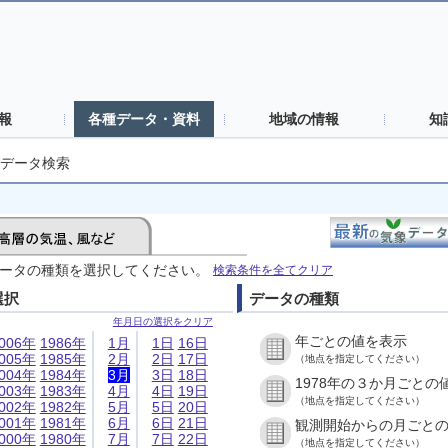
報
各種データ・資料
地域の情報
知
データ検索
ータの種類を選択してください。
検索条件を全てクリア
選択
データの種類
年月日の選択をクリア
年ごとの値を表示
006年
1986年
1月
1日
16日
005年
1985年
2月
2日
17日
（地点を指定してください）
004年
1984年
3月
3日
18日
1978年の３か月ごとの
003年
1983年
4月
4日
19日
（地点を指定してください）
002年
1982年
5月
5日
20日
001年
1981年
6月
6日
21日
観測開始からの月ごと
000年
1980年
7月
7日
22日
（地点を指定してください）