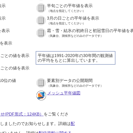
表示
半旬ごとの平年値を表示
（地点を指定してください）
表示
3月の日ごとの平年値を表示
（地点を指定してください）
を表示
霜・雪・結氷の初終日と初冠雪日の平年値を
（気象台、測候所などのみのデータです）
値を表示
時間ごとの値を表示
平年値は1991-2020年の30年間の観測値
の平均をもとに算出しています。
０分ごとの値を表示
10位の値
要素別データの公開期間
（気象台、測候所などのみのデータです）
メッシュ平年値図
(PDF形式：124KB）
をご覧くださ
開始しましたのでお知らせします。詳細は
配
ございません。詳細は
配信資料に関する