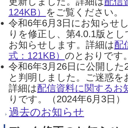
更新しました。詳細は
配信
124KB）
をご覧ください。（2
令和6年6月3日にお知らせし
りを修正し、第4.0.1版
お知らせします。詳細は
配
式：121KB）
のとおりです。
令和6年3月26日に公開した
と判明しました。ご迷惑を
詳細は
配信資料に関するお知
りです。（2024年6月3日）
過去のお知らせ