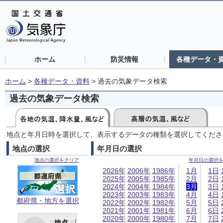
ホーム
防災情報
各種データ・
ホーム
>
各種データ・資料
>
過去の気象データ検索
過去の気象データ検索
地点と年月日時を選択して、表示するデータの種類を選択してくださ
地点の選択
年月日の選択
地点の選択をクリア
年月日の選択
2026年
2006年
1986年
1月
1日
2025年
2005年
1985年
2月
2日
2024年
2004年
1984年
3月
3日
2023年
2003年
1983年
4月
4日
都府県・地方を選択
2022年
2002年
1982年
5月
5日
2021年
2001年
1981年
6月
6日
2020年
2000年
1980年
7月
7日