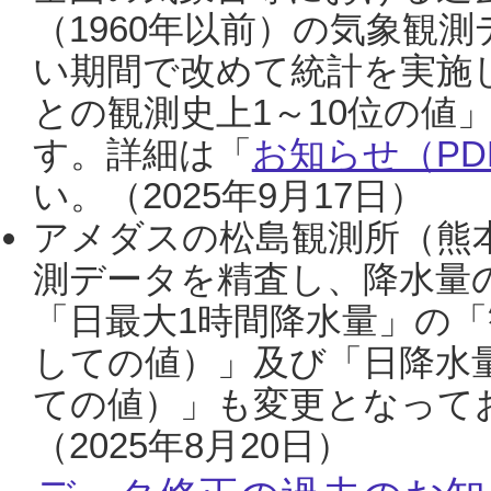
（1960年以前）の気象観
い期間で改めて統計を実施
との観測史上1～10位の値
す。詳細は「
お知らせ（PDF
い。（2025年9月17日）
アメダスの松島観測所（熊本
測データを精査し、降水量
「日最大1時間降水量」の「
しての値）」及び「日降水
ての値）」も変更となって
（2025年8月20日）