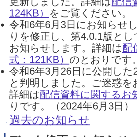
更新しました。詳細は
配信
124KB）
をご覧ください。（2
令和6年6月3日にお知らせし
りを修正し、第4.0.1版
お知らせします。詳細は
配
式：121KB）
のとおりです。
令和6年3月26日に公開した
と判明しました。ご迷惑を
詳細は
配信資料に関するお知
りです。（2024年6月3日）
過去のお知らせ