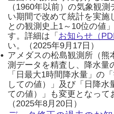
（1960年以前）の気象観
い期間で改めて統計を実施
との観測史上1～10位の値
す。詳細は「
お知らせ（PDF
い。（2025年9月17日）
アメダスの松島観測所（熊本
測データを精査し、降水量
「日最大1時間降水量」の「
しての値）」及び「日降水
ての値）」も変更となって
（2025年8月20日）