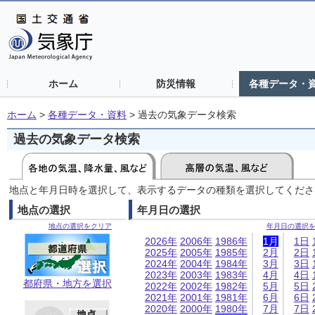
ホーム
防災情報
各種データ・
ホーム
>
各種データ・資料
>
過去の気象データ検索
過去の気象データ検索
地点と年月日時を選択して、表示するデータの種類を選択してくださ
地点の選択
年月日の選択
地点の選択をクリア
年月日の選択
2026年
2006年
1986年
1月
1日
2025年
2005年
1985年
2月
2日
2024年
2004年
1984年
3月
3日
2023年
2003年
1983年
4月
4日
都府県・地方を選択
2022年
2002年
1982年
5月
5日
2021年
2001年
1981年
6月
6日
2020年
2000年
1980年
7月
7日