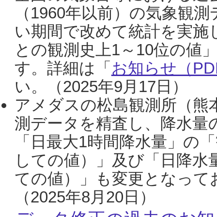
（1960年以前）の気象観
い期間で改めて統計を実施
との観測史上1～10位の値
す。詳細は「
お知らせ（PDF
い。（2025年9月17日）
アメダスの松島観測所（熊本
測データを精査し、降水量
「日最大1時間降水量」の「
しての値）」及び「日降水
ての値）」も変更となって
（2025年8月20日）