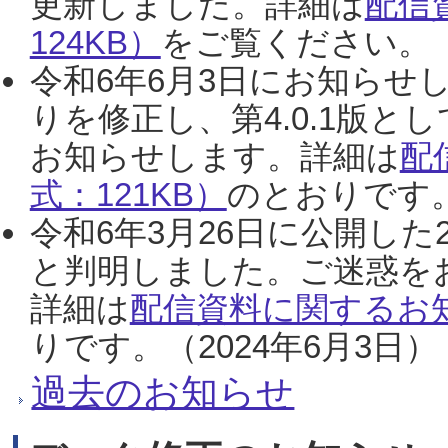
更新しました。詳細は
配信
124KB）
をご覧ください。（2
令和6年6月3日にお知らせし
りを修正し、第4.0.1版
お知らせします。詳細は
配
式：121KB）
のとおりです。
令和6年3月26日に公開した
と判明しました。ご迷惑を
詳細は
配信資料に関するお知
りです。（2024年6月3日）
過去のお知らせ