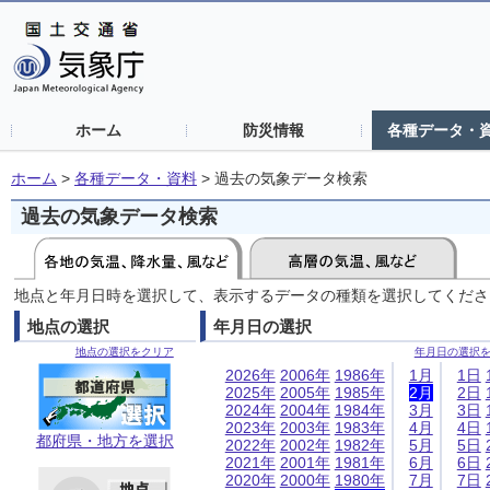
ホーム
防災情報
各種データ・
ホーム
>
各種データ・資料
>
過去の気象データ検索
過去の気象データ検索
地点と年月日時を選択して、表示するデータの種類を選択してくださ
地点の選択
年月日の選択
地点の選択をクリア
年月日の選択
2026年
2006年
1986年
1月
1日
2025年
2005年
1985年
2月
2日
2024年
2004年
1984年
3月
3日
2023年
2003年
1983年
4月
4日
都府県・地方を選択
2022年
2002年
1982年
5月
5日
2021年
2001年
1981年
6月
6日
2020年
2000年
1980年
7月
7日