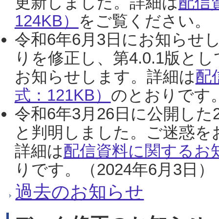
更新しました。詳細は
配信
124KB）
をご覧ください。（2
令和6年6月3日にお知らせし
りを修正し、第4.0.1版
お知らせします。詳細は
配
式：121KB）
のとおりです。
令和6年3月26日に公開した
と判明しました。ご迷惑を
詳細は
配信資料に関するお知
りです。（2024年6月3日）
過去のお知らせ