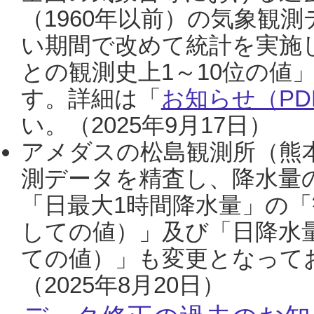
（1960年以前）の気象観
い期間で改めて統計を実施
との観測史上1～10位の値
す。詳細は「
お知らせ（PDF
い。（2025年9月17日）
アメダスの松島観測所（熊本
測データを精査し、降水量
「日最大1時間降水量」の「
しての値）」及び「日降水
ての値）」も変更となって
（2025年8月20日）