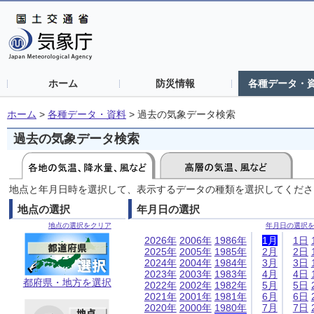
ホーム
防災情報
各種データ・
ホーム
>
各種データ・資料
>
過去の気象データ検索
過去の気象データ検索
地点と年月日時を選択して、表示するデータの種類を選択してくださ
地点の選択
年月日の選択
地点の選択をクリア
年月日の選択
2026年
2006年
1986年
1月
1日
2025年
2005年
1985年
2月
2日
2024年
2004年
1984年
3月
3日
2023年
2003年
1983年
4月
4日
都府県・地方を選択
2022年
2002年
1982年
5月
5日
2021年
2001年
1981年
6月
6日
2020年
2000年
1980年
7月
7日