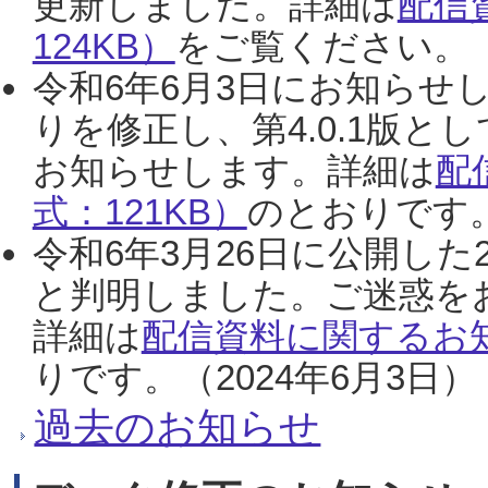
更新しました。詳細は
配信
124KB）
をご覧ください。（2
令和6年6月3日にお知らせし
りを修正し、第4.0.1版
お知らせします。詳細は
配
式：121KB）
のとおりです。
令和6年3月26日に公開した
と判明しました。ご迷惑を
詳細は
配信資料に関するお知
りです。（2024年6月3日）
過去のお知らせ