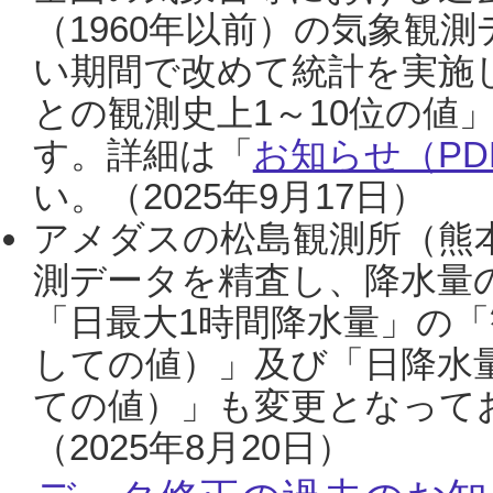
（1960年以前）の気象観
い期間で改めて統計を実施
との観測史上1～10位の値
す。詳細は「
お知らせ（PDF
い。（2025年9月17日）
アメダスの松島観測所（熊本
測データを精査し、降水量
「日最大1時間降水量」の「
しての値）」及び「日降水
ての値）」も変更となって
（2025年8月20日）