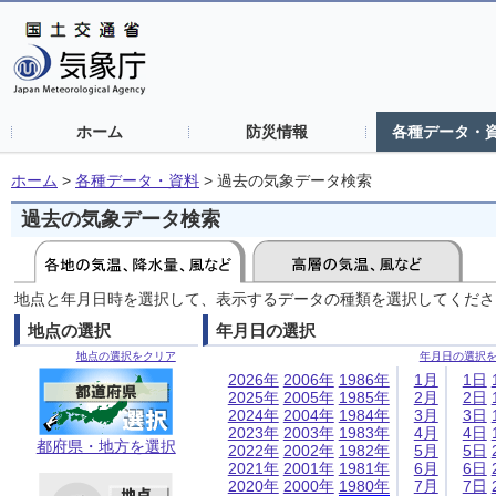
ホーム
防災情報
各種データ・
ホーム
>
各種データ・資料
>
過去の気象データ検索
過去の気象データ検索
地点と年月日時を選択して、表示するデータの種類を選択してくださ
地点の選択
年月日の選択
地点の選択をクリア
年月日の選択
2026年
2006年
1986年
1月
1日
2025年
2005年
1985年
2月
2日
2024年
2004年
1984年
3月
3日
2023年
2003年
1983年
4月
4日
都府県・地方を選択
2022年
2002年
1982年
5月
5日
2021年
2001年
1981年
6月
6日
2020年
2000年
1980年
7月
7日