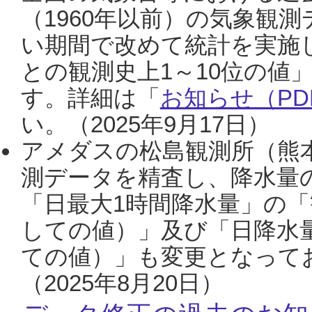
（1960年以前）の気象観
い期間で改めて統計を実施
との観測史上1～10位の値
す。詳細は「
お知らせ（PDF
い。（2025年9月17日）
アメダスの松島観測所（熊本
測データを精査し、降水量
「日最大1時間降水量」の「
しての値）」及び「日降水
ての値）」も変更となって
（2025年8月20日）