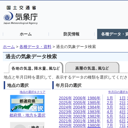
ホーム
防災情報
各種データ・
ホーム
>
各種データ・資料
>
過去の気象データ検索
過去の気象データ検索
地点と年月日時を選択して、表示するデータの種類を選択してくださ
地点の選択
年月日の選択
地点の選択をクリア
年月日の選択
2026年
2006年
1986年
1月
1日
2025年
2005年
1985年
2月
2日
2024年
2004年
1984年
3月
3日
2023年
2003年
1983年
4月
4日
都府県・地方を選択
2022年
2002年
1982年
5月
5日
2021年
2001年
1981年
6月
6日
2020年
2000年
1980年
7月
7日