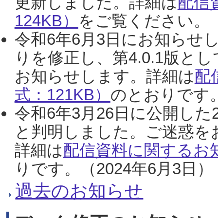
更新しました。詳細は
配信
124KB）
をご覧ください。（2
令和6年6月3日にお知らせし
りを修正し、第4.0.1版
お知らせします。詳細は
配
式：121KB）
のとおりです。
令和6年3月26日に公開した
と判明しました。ご迷惑を
詳細は
配信資料に関するお知
りです。（2024年6月3日）
過去のお知らせ