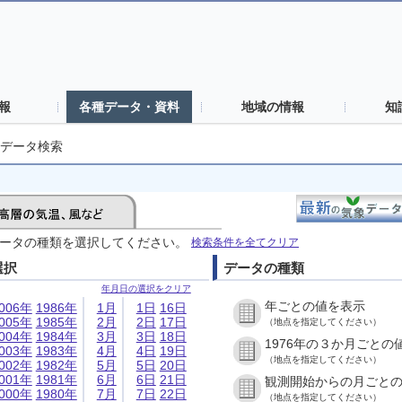
報
各種データ・資料
地域の情報
知
データ検索
ータの種類を選択してください。
検索条件を全てクリア
選択
データの種類
年月日の選択をクリア
年ごとの値を表示
006年
1986年
1月
1日
16日
005年
1985年
2月
2日
17日
（地点を指定してください）
004年
1984年
3月
3日
18日
1976年の３か月ごとの
003年
1983年
4月
4日
19日
（地点を指定してください）
002年
1982年
5月
5日
20日
001年
1981年
6月
6日
21日
観測開始からの月ごと
000年
1980年
7月
7日
22日
（地点を指定してください）