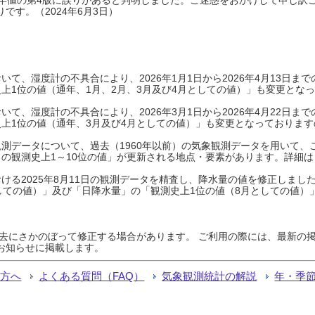
です。（2024年6月3日）
て、湿度計の不具合により、2026年1月1日から2026年4月13日
上1位の値（通年、1月、2月、3月及び4月としての値）」も変更とな
て、湿度計の不具合により、2026年3月1日から2026年4月22日
上1位の値（通年、3月及び4月としての値）」も変更となっておりますので
測データについて、過去（1960年以前）の気象観測データを用いて、
の観測史上1～10位の値」が更新される地点・要素があります。詳細は
ける2025年8月11日の観測データを精査し、降水量の値を修正しまし
しての値）」及び「日降水量」の「観測史上1位の値（8月としての値）
過去にさかのぼって修正する場合があります。 ご利用の際には、最新の掲
お知らせに掲載します。
る方へ
よくある質問（FAQ）
気象観測統計の解説
年・季