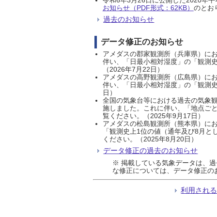
お知らせ（PDF形式：62KB）
のとおり
過去のお知らせ
データ修正のお知らせ
アメダスの郡家観測所（兵庫県）におい
伴い、「日最小相対湿度」の「観測史
（2026年7月22日）
アメダスの高野観測所（広島県）におい
伴い、「日最小相対湿度」の「観測史
日）
全国の気象台等における過去の気象観
施しました。これに伴い、「地点ごと
覧ください。（2025年9月17日）
アメダスの松島観測所（熊本県）にお
「観測史上1位の値（通年及び8月と
ください。（2025年8月20日）
データ修正の過去のお知らせ
※ 掲載している気象データは、
な修正については、データ修正の
利用され