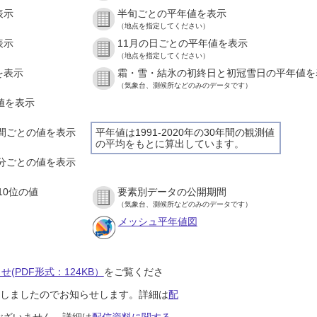
表示
半旬ごとの平年値を表示
（地点を指定してください）
表示
11月の日ごとの平年値を表示
（地点を指定してください）
を表示
霜・雪・結氷の初終日と初冠雪日の平年値を
（気象台、測候所などのみのデータです）
の値を表示
１時間ごとの値を表示
平年値は1991-2020年の30年間の観測値
の平均をもとに算出しています。
１０分ごとの値を表示
10位の値
要素別データの公開期間
（気象台、測候所などのみのデータです）
メッシュ平年値図
(PDF形式：124KB）
をご覧くださ
開始しましたのでお知らせします。詳細は
配
ございません。詳細は
配信資料に関する