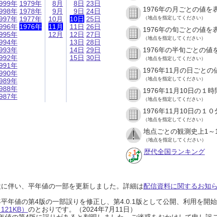
999年
1979年
8月
8日
23日
1976年の月ごとの値を
998年
1978年
9月
9日
24日
997年
1977年
10月
10日
25日
（地点を指定してください）
996年
1976年
11月
11日
26日
1976年の旬ごとの値を
995年
12月
12日
27日
（地点を指定してください）
994年
13日
28日
993年
14日
29日
1976年の半旬ごとの値
992年
15日
30日
（地点を指定してください）
991年
1976年11月の日ごと
990年
（地点を指定してください）
989年
988年
1976年11月10日の
987年
（地点を指定してください）
1976年11月10日の
（地点を指定してください）
地点ごとの観測史上1～
（地点を指定してください）
歴代全国ランキング
設に伴い、平年値の一部を更新しました。詳細は
配信資料に関するお知らせ
0年平年値の第4版の一部誤りを修正し、第4.0.1版として公開、利用を
21KB）
のとおりです。（2024年7月11日）
0年平年値の第4版に誤りがあると判明しました。ご迷惑をおかけして申し訳