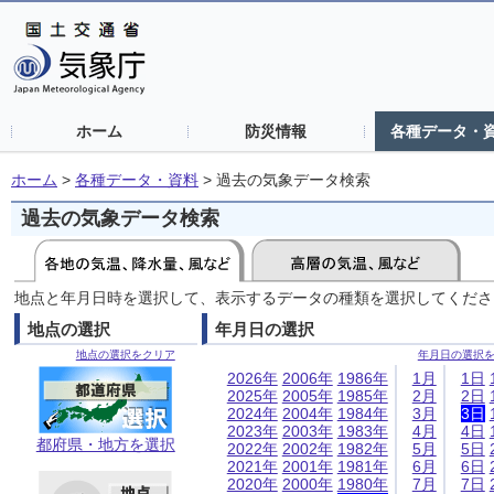
ホーム
防災情報
各種データ・
ホーム
>
各種データ・資料
>
過去の気象データ検索
過去の気象データ検索
地点と年月日時を選択して、表示するデータの種類を選択してくださ
地点の選択
年月日の選択
地点の選択をクリア
年月日の選択
2026年
2006年
1986年
1月
1日
2025年
2005年
1985年
2月
2日
2024年
2004年
1984年
3月
3日
2023年
2003年
1983年
4月
4日
都府県・地方を選択
2022年
2002年
1982年
5月
5日
2021年
2001年
1981年
6月
6日
2020年
2000年
1980年
7月
7日