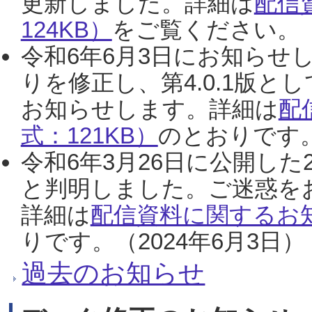
更新しました。詳細は
配信
124KB）
をご覧ください。（2
令和6年6月3日にお知らせし
りを修正し、第4.0.1版
お知らせします。詳細は
配
式：121KB）
のとおりです。
令和6年3月26日に公開した
と判明しました。ご迷惑を
詳細は
配信資料に関するお知
りです。（2024年6月3日）
過去のお知らせ