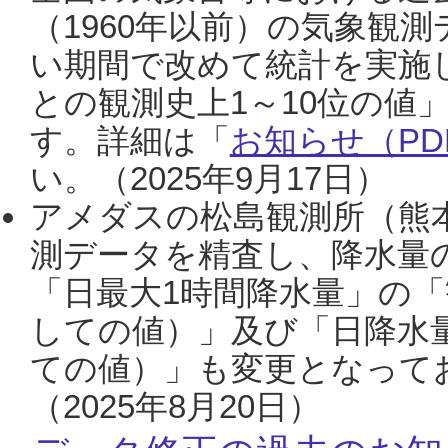
（1960年以前）の気象観
い期間で改めて統計を実施
との観測史上1～10位の値
す。詳細は「
お知らせ（PDF
い。（2025年9月17日）
アメダスの松島観測所（熊本
測データを精査し、降水量
「日最大1時間降水量」の「
しての値）」及び「日降水
ての値）」も変更となって
（2025年8月20日）