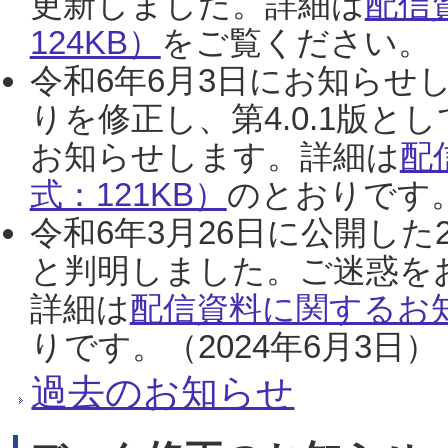
更新しました。詳細は
配信
124KB）
をご覧ください。（2
令和6年6月3日にお知らせし
りを修正し、第4.0.1版
お知らせします。詳細は
配
式：121KB）
のとおりです。
令和6年3月26日に公開した
と判明しました。ご迷惑を
詳細は
配信資料に関するお知
りです。（2024年6月3日）
過去のお知らせ