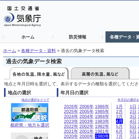
ホーム
防災情報
各種データ・
ホーム
>
各種データ・資料
>
過去の気象データ検索
過去の気象データ検索
地点と年月日時を選択して、表示するデータの種類を選択してくださ
地点の選択
年月日の選択
地点の選択をクリア
年月日の選択
2026年
2006年
1986年
1月
1日
2025年
2005年
1985年
2月
2日
2024年
2004年
1984年
3月
3日
2023年
2003年
1983年
4月
4日
都府県・地方を選択
2022年
2002年
1982年
5月
5日
2021年
2001年
1981年
6月
6日
2020年
2000年
1980年
7月
7日