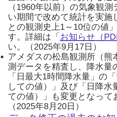
（1960年以前）の気象観
い期間で改めて統計を実施
との観測史上1～10位の値
す。詳細は「
お知らせ（PDF
い。（2025年9月17日）
アメダスの松島観測所（熊本
測データを精査し、降水量
「日最大1時間降水量」の「
しての値）」及び「日降水
ての値）」も変更となって
（2025年8月20日）