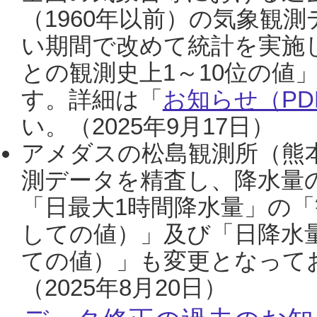
（1960年以前）の気象観
い期間で改めて統計を実施
との観測史上1～10位の値
す。詳細は「
お知らせ（PDF
い。（2025年9月17日）
アメダスの松島観測所（熊本
測データを精査し、降水量
「日最大1時間降水量」の「
しての値）」及び「日降水
ての値）」も変更となって
（2025年8月20日）