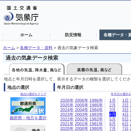
ホーム
防災情報
各種データ・
ホーム
>
各種データ・資料
>
過去の気象データ検索
過去の気象データ検索
地点と年月日時を選択して、表示するデータの種類を選択してくださ
地点の選択
年月日の選択
地点の選択をクリア
年月日の選択
2026年
2006年
1986年
1月
1日
2025年
2005年
1985年
2月
2日
2024年
2004年
1984年
3月
3日
2023年
2003年
1983年
4月
4日
都府県・地方を選択
2022年
2002年
1982年
5月
5日
2021年
2001年
1981年
6月
6日
2020年
2000年
1980年
7月
7日