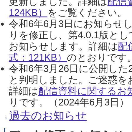
更新しました。詳細は
配信
124KB）
をご覧ください。（2
令和6年6月3日にお知らせし
りを修正し、第4.0.1版
お知らせします。詳細は
配
式：121KB）
のとおりです。
令和6年3月26日に公開した
と判明しました。ご迷惑を
詳細は
配信資料に関するお知
りです。（2024年6月3日）
過去のお知らせ