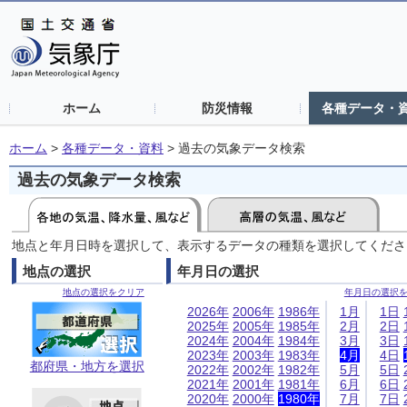
ホーム
防災情報
各種データ・
ホーム
>
各種データ・資料
>
過去の気象データ検索
過去の気象データ検索
地点と年月日時を選択して、表示するデータの種類を選択してくださ
地点の選択
年月日の選択
地点の選択をクリア
年月日の選択
2026年
2006年
1986年
1月
1日
2025年
2005年
1985年
2月
2日
2024年
2004年
1984年
3月
3日
2023年
2003年
1983年
4月
4日
都府県・地方を選択
2022年
2002年
1982年
5月
5日
2021年
2001年
1981年
6月
6日
2020年
2000年
1980年
7月
7日