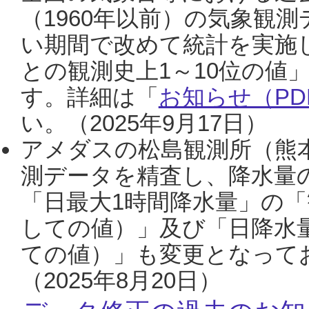
（1960年以前）の気象観
い期間で改めて統計を実施
との観測史上1～10位の値
す。詳細は「
お知らせ（PDF
い。（2025年9月17日）
アメダスの松島観測所（熊本
測データを精査し、降水量
「日最大1時間降水量」の「
しての値）」及び「日降水
ての値）」も変更となって
（2025年8月20日）