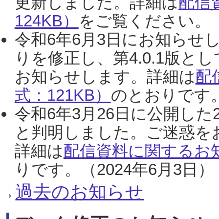
更新しました。詳細は
配信
124KB）
をご覧ください。（2
令和6年6月3日にお知らせし
りを修正し、第4.0.1版
お知らせします。詳細は
配
式：121KB）
のとおりです。
令和6年3月26日に公開した
と判明しました。ご迷惑を
詳細は
配信資料に関するお知
りです。（2024年6月3日）
過去のお知らせ