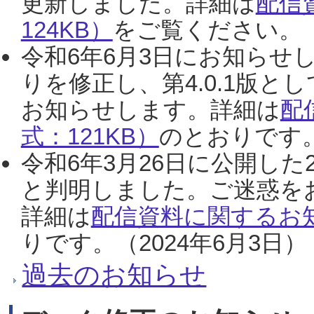
更新しました。詳細は
配信
124KB）
をご覧ください。（2
令和6年6月3日にお知らせし
りを修正し、第4.0.1版
お知らせします。詳細は
配
式：121KB）
のとおりです。
令和6年3月26日に公開した
と判明しました。ご迷惑を
詳細は
配信資料に関するお知
りです。（2024年6月3日）
過去のお知らせ