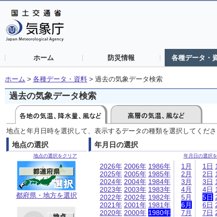
ホーム
防災情報
各種データ・
ホーム
>
各種データ・資料
>
過去の気象データ検索
過去の気象データ検索
地点と年月日時を選択して、表示するデータの種類を選択してくださ
地点の選択
年月日の選択
地点の選択をクリア
年月日の選択
2026年
2006年
1986年
1月
1日
2025年
2005年
1985年
2月
2日
2024年
2004年
1984年
3月
3日
2023年
2003年
1983年
4月
4日
都府県・地方を選択
2022年
2002年
1982年
5月
5日
2021年
2001年
1981年
6月
6日
2020年
2000年
1980年
7月
7日