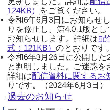
更新しました。詳細は
配信
124KB）
をご覧ください。（2
令和6年6月3日にお知らせし
りを修正し、第4.0.1版
お知らせします。詳細は
配
式：121KB）
のとおりです。
令和6年3月26日に公開した
と判明しました。ご迷惑を
詳細は
配信資料に関するお知
りです。（2024年6月3日）
過去のお知らせ