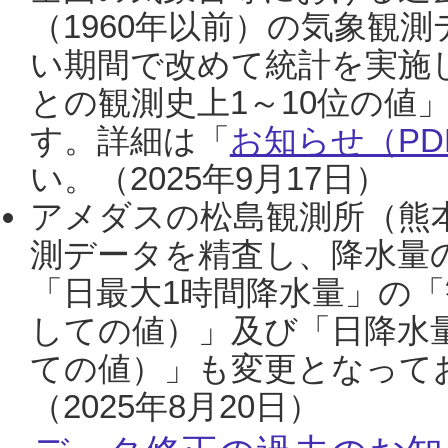
（1960年以前）の気象観
い期間で改めて統計を実施
との観測史上1～10位の値
す。詳細は「
お知らせ（PDF
い。（2025年9月17日）
アメダスの松島観測所（熊本
測データを精査し、降水量
「日最大1時間降水量」の「
しての値）」及び「日降水
ての値）」も変更となって
（2025年8月20日）