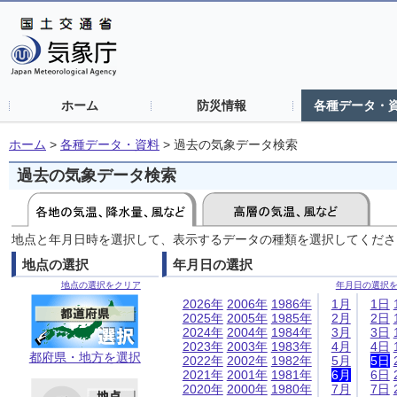
ホーム
防災情報
各種データ・
ホーム
>
各種データ・資料
>
過去の気象データ検索
過去の気象データ検索
地点と年月日時を選択して、表示するデータの種類を選択してくださ
地点の選択
年月日の選択
地点の選択をクリア
年月日の選択
2026年
2006年
1986年
1月
1日
2025年
2005年
1985年
2月
2日
2024年
2004年
1984年
3月
3日
2023年
2003年
1983年
4月
4日
都府県・地方を選択
2022年
2002年
1982年
5月
5日
2021年
2001年
1981年
6月
6日
2020年
2000年
1980年
7月
7日