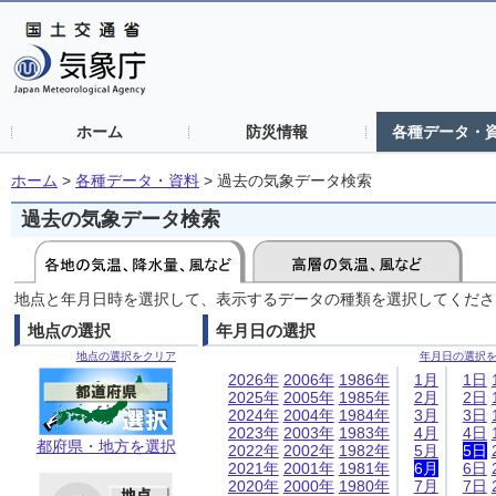
ホーム
防災情報
各種データ・
ホーム
>
各種データ・資料
>
過去の気象データ検索
過去の気象データ検索
地点と年月日時を選択して、表示するデータの種類を選択してくださ
地点の選択
年月日の選択
地点の選択をクリア
年月日の選択
2026年
2006年
1986年
1月
1日
2025年
2005年
1985年
2月
2日
2024年
2004年
1984年
3月
3日
2023年
2003年
1983年
4月
4日
都府県・地方を選択
2022年
2002年
1982年
5月
5日
2021年
2001年
1981年
6月
6日
2020年
2000年
1980年
7月
7日