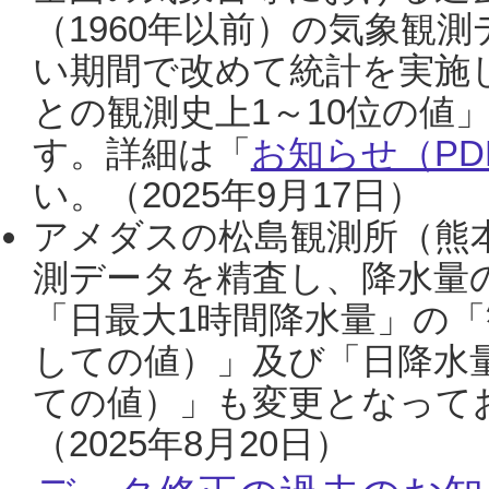
（1960年以前）の気象観
い期間で改めて統計を実施
との観測史上1～10位の値
す。詳細は「
お知らせ（PDF
い。（2025年9月17日）
アメダスの松島観測所（熊本
測データを精査し、降水量
「日最大1時間降水量」の「
しての値）」及び「日降水
ての値）」も変更となって
（2025年8月20日）