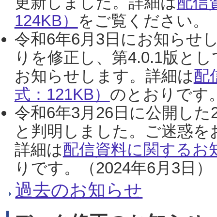
更新しました。詳細は
配信
124KB）
をご覧ください。（2
令和6年6月3日にお知らせし
りを修正し、第4.0.1版
お知らせします。詳細は
配
式：121KB）
のとおりです。
令和6年3月26日に公開した
と判明しました。ご迷惑を
詳細は
配信資料に関するお知
りです。（2024年6月3日）
過去のお知らせ