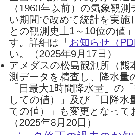
（1960年以前）の気象観
い期間で改めて統計を実施
との観測史上1～10位の値
す。詳細は「
お知らせ（PDF
い。（2025年9月17日）
アメダスの松島観測所（熊本
測データを精査し、降水量
「日最大1時間降水量」の「
しての値）」及び「日降水
ての値）」も変更となって
（2025年8月20日）