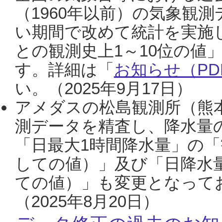
（1960年以前）の気象観
い期間で改めて統計を実施
との観測史上1～10位の値
す。詳細は「
お知らせ（PDF
い。（2025年9月17日）
アメダスの松島観測所（熊本
測データを精査し、降水量
「日最大1時間降水量」の「
しての値）」及び「日降水
ての値）」も変更となって
（2025年8月20日）