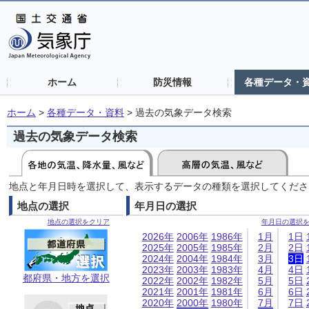
ホーム
防災情報
各種データ・
ホーム
>
各種データ・資料
>
過去の気象データ検索
過去の気象データ検索
地点と年月日時を選択して、表示するデータの種類を選択してくださ
地点の選択
年月日の選択
地点の選択をクリア
年月日の選択
2026年
2006年
1986年
1月
1日
2025年
2005年
1985年
2月
2日
2024年
2004年
1984年
3月
3日
2023年
2003年
1983年
4月
4日
都府県・地方を選択
2022年
2002年
1982年
5月
5日
2021年
2001年
1981年
6月
6日
2020年
2000年
1980年
7月
7日