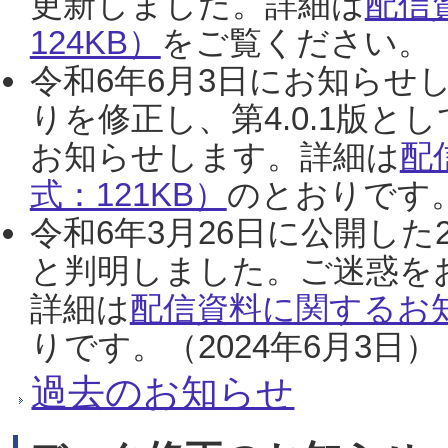
更新しました。詳細は
配信
124KB）
をご覧ください。（2
令和6年6月3日にお知らせし
りを修正し、第4.0.1版
お知らせします。詳細は
配
式：121KB）
のとおりです。
令和6年3月26日に公開した
と判明しました。ご迷惑を
詳細は
配信資料に関するお知
りです。（2024年6月3日）
過去のお知らせ