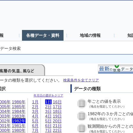
報
各種データ・資料
地域の情報
知
データ検索
ータの種類を選択してください。
検索条件を全てクリア
選択
データの種類
年月日の選択をクリア
年ごとの値を表示
006年
1986年
1月
1日
16日
005年
1985年
2月
2日
17日
（地点を指定してください）
004年
1984年
3月
3日
18日
1982年の３か月ごとの
003年
1983年
4月
4日
19日
（地点を指定してください）
002年
1982年
5月
5日
20日
001年
1981年
6月
6日
21日
観測開始からの月ごと
000年
1980年
7月
7日
22日
（地点を指定してください）