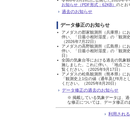
お知らせ（PDF形式：62KB）
のとおり
過去のお知らせ
データ修正のお知らせ
アメダスの郡家観測所（兵庫県）におい
伴い、「日最小相対湿度」の「観測史
（2026年7月22日）
アメダスの高野観測所（広島県）におい
伴い、「日最小相対湿度」の「観測史
日）
全国の気象台等における過去の気象観
施しました。これに伴い、「地点ごと
覧ください。（2025年9月17日）
アメダスの松島観測所（熊本県）にお
「観測史上1位の値（通年及び8月と
ください。（2025年8月20日）
データ修正の過去のお知らせ
※ 掲載している気象データは、
な修正については、データ修正の
利用され