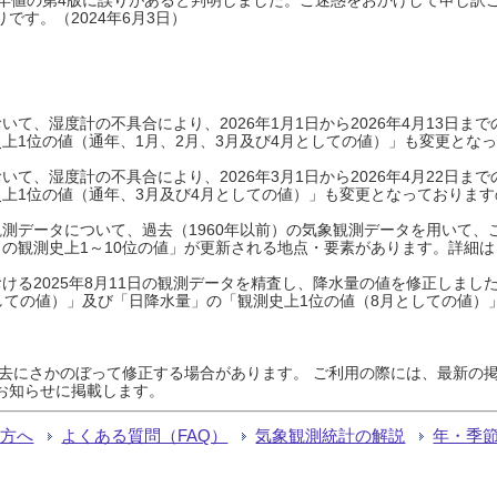
です。（2024年6月3日）
て、湿度計の不具合により、2026年1月1日から2026年4月13日
上1位の値（通年、1月、2月、3月及び4月としての値）」も変更とな
て、湿度計の不具合により、2026年3月1日から2026年4月22日
上1位の値（通年、3月及び4月としての値）」も変更となっておりますので
測データについて、過去（1960年以前）の気象観測データを用いて、
の観測史上1～10位の値」が更新される地点・要素があります。詳細は
ける2025年8月11日の観測データを精査し、降水量の値を修正しまし
しての値）」及び「日降水量」の「観測史上1位の値（8月としての値）
過去にさかのぼって修正する場合があります。 ご利用の際には、最新の掲
お知らせに掲載します。
る方へ
よくある質問（FAQ）
気象観測統計の解説
年・季