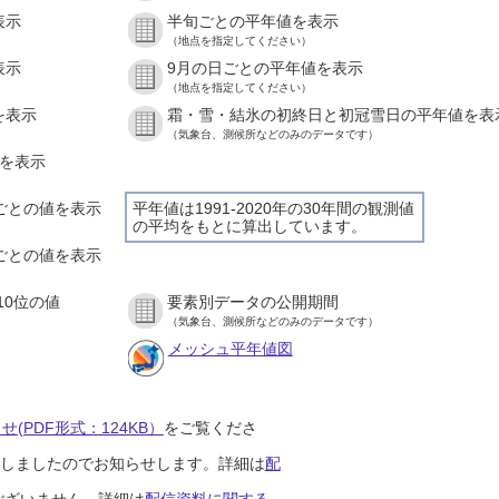
表示
半旬ごとの平年値を表示
（地点を指定してください）
表示
9月の日ごとの平年値を表示
（地点を指定してください）
を表示
霜・雪・結氷の初終日と初冠雪日の平年値を表
（気象台、測候所などのみのデータです）
値を表示
間ごとの値を表示
平年値は1991-2020年の30年間の観測値
の平均をもとに算出しています。
分ごとの値を表示
10位の値
要素別データの公開期間
（気象台、測候所などのみのデータです）
メッシュ平年値図
(PDF形式：124KB）
をご覧くださ
開始しましたのでお知らせします。詳細は
配
ございません。詳細は
配信資料に関する