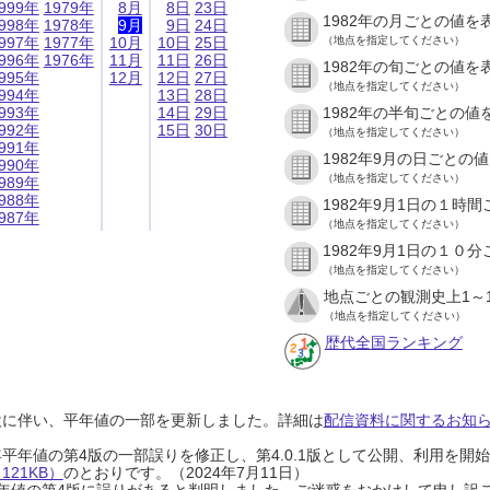
999年
1979年
8月
8日
23日
1982年の月ごとの値を
998年
1978年
9月
9日
24日
997年
1977年
10月
10日
25日
（地点を指定してください）
996年
1976年
11月
11日
26日
1982年の旬ごとの値を
995年
12月
12日
27日
（地点を指定してください）
994年
13日
28日
993年
14日
29日
1982年の半旬ごとの値
992年
15日
30日
（地点を指定してください）
991年
1982年9月の日ごとの
990年
（地点を指定してください）
989年
988年
1982年9月1日の１時
987年
（地点を指定してください）
1982年9月1日の１０
（地点を指定してください）
地点ごとの観測史上1～
（地点を指定してください）
歴代全国ランキング
設に伴い、平年値の一部を更新しました。詳細は
配信資料に関するお知らせ
0年平年値の第4版の一部誤りを修正し、第4.0.1版として公開、利用を
21KB）
のとおりです。（2024年7月11日）
0年平年値の第4版に誤りがあると判明しました。ご迷惑をおかけして申し訳