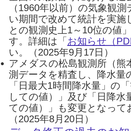
（1960年以前）の気象観
い期間で改めて統計を実施
との観測史上1～10位の値
す。詳細は「
お知らせ（PDF
い。（2025年9月17日）
アメダスの松島観測所（熊本
測データを精査し、降水量
「日最大1時間降水量」の「
しての値）」及び「日降水
ての値）」も変更となって
（2025年8月20日）