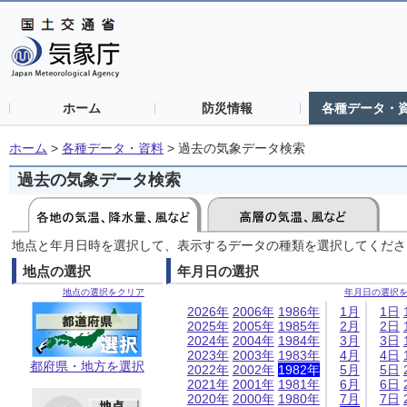
ホーム
防災情報
各種データ・
ホーム
>
各種データ・資料
>
過去の気象データ検索
過去の気象データ検索
地点と年月日時を選択して、表示するデータの種類を選択してくださ
地点の選択
年月日の選択
地点の選択をクリア
年月日の選択
2026年
2006年
1986年
1月
1日
2025年
2005年
1985年
2月
2日
2024年
2004年
1984年
3月
3日
2023年
2003年
1983年
4月
4日
都府県・地方を選択
2022年
2002年
1982年
5月
5日
2021年
2001年
1981年
6月
6日
2020年
2000年
1980年
7月
7日