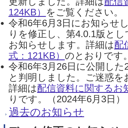
更新しました。詳細は
配信
124KB）
をご覧ください。（2
令和6年6月3日にお知らせし
りを修正し、第4.0.1版
お知らせします。詳細は
配
式：121KB）
のとおりです。
令和6年3月26日に公開した
と判明しました。ご迷惑を
詳細は
配信資料に関するお知
りです。（2024年6月3日）
過去のお知らせ