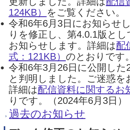
更新しました。詳細は
配信
124KB）
をご覧ください。（2
令和6年6月3日にお知らせし
りを修正し、第4.0.1版
お知らせします。詳細は
配
式：121KB）
のとおりです。
令和6年3月26日に公開した
と判明しました。ご迷惑を
詳細は
配信資料に関するお知
りです。（2024年6月3日）
過去のお知らせ