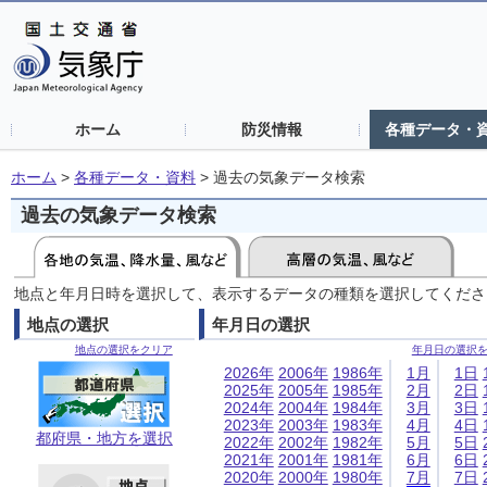
ホーム
防災情報
各種データ・
ホーム
>
各種データ・資料
>
過去の気象データ検索
過去の気象データ検索
地点と年月日時を選択して、表示するデータの種類を選択してくださ
地点の選択
年月日の選択
地点の選択をクリア
年月日の選択
2026年
2006年
1986年
1月
1日
2025年
2005年
1985年
2月
2日
2024年
2004年
1984年
3月
3日
2023年
2003年
1983年
4月
4日
都府県・地方を選択
2022年
2002年
1982年
5月
5日
2021年
2001年
1981年
6月
6日
2020年
2000年
1980年
7月
7日