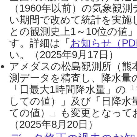
（1960年以前）の気象観
い期間で改めて統計を実施
との観測史上1～10位の値
す。詳細は「
お知らせ（PDF
い。（2025年9月17日）
アメダスの松島観測所（熊本
測データを精査し、降水量
「日最大1時間降水量」の「
しての値）」及び「日降水
ての値）」も変更となって
（2025年8月20日）