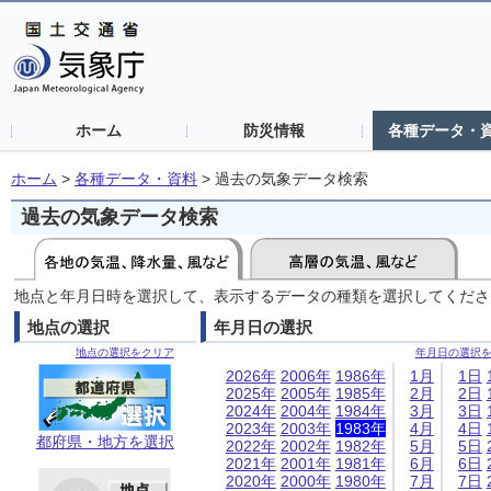
ホーム
防災情報
各種データ・
ホーム
>
各種データ・資料
>
過去の気象データ検索
過去の気象データ検索
地点と年月日時を選択して、表示するデータの種類を選択してくださ
地点の選択
年月日の選択
地点の選択をクリア
年月日の選択
2026年
2006年
1986年
1月
1日
2025年
2005年
1985年
2月
2日
2024年
2004年
1984年
3月
3日
2023年
2003年
1983年
4月
4日
都府県・地方を選択
2022年
2002年
1982年
5月
5日
2021年
2001年
1981年
6月
6日
2020年
2000年
1980年
7月
7日