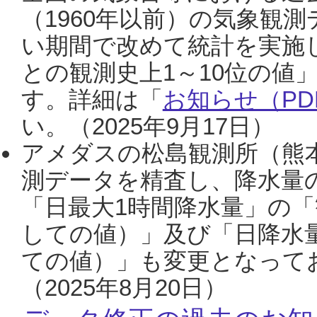
（1960年以前）の気象観
い期間で改めて統計を実施
との観測史上1～10位の値
す。詳細は「
お知らせ（PDF
い。（2025年9月17日）
アメダスの松島観測所（熊本
測データを精査し、降水量
「日最大1時間降水量」の「
しての値）」及び「日降水
ての値）」も変更となって
（2025年8月20日）