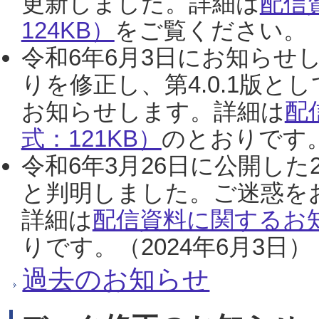
更新しました。詳細は
配信
124KB）
をご覧ください。（2
令和6年6月3日にお知らせし
りを修正し、第4.0.1版
お知らせします。詳細は
配
式：121KB）
のとおりです。
令和6年3月26日に公開した
と判明しました。ご迷惑を
詳細は
配信資料に関するお知
りです。（2024年6月3日）
過去のお知らせ