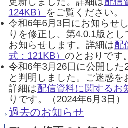
更新しました。詳細は
配信
124KB）
をご覧ください。（2
令和6年6月3日にお知らせし
りを修正し、第4.0.1版
お知らせします。詳細は
配
式：121KB）
のとおりです。
令和6年3月26日に公開した
と判明しました。ご迷惑を
詳細は
配信資料に関するお知
りです。（2024年6月3日）
過去のお知らせ