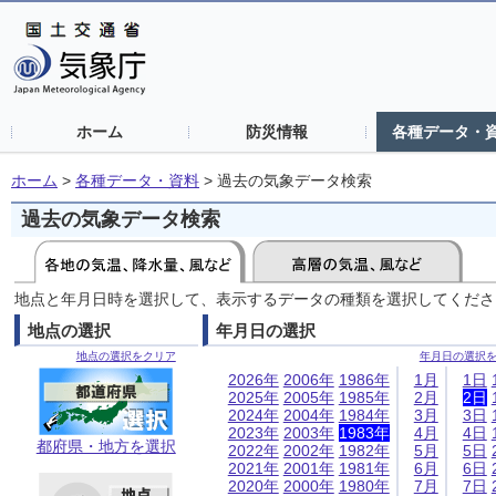
ホーム
防災情報
各種データ・
ホーム
>
各種データ・資料
>
過去の気象データ検索
過去の気象データ検索
地点と年月日時を選択して、表示するデータの種類を選択してくださ
地点の選択
年月日の選択
地点の選択をクリア
年月日の選択
2026年
2006年
1986年
1月
1日
2025年
2005年
1985年
2月
2日
2024年
2004年
1984年
3月
3日
2023年
2003年
1983年
4月
4日
都府県・地方を選択
2022年
2002年
1982年
5月
5日
2021年
2001年
1981年
6月
6日
2020年
2000年
1980年
7月
7日