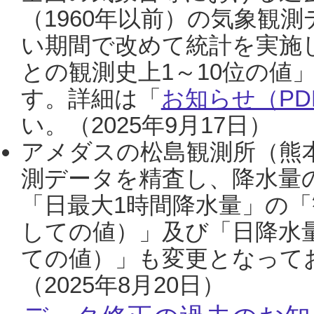
（1960年以前）の気象観
い期間で改めて統計を実施
との観測史上1～10位の値
す。詳細は「
お知らせ（PDF
い。（2025年9月17日）
アメダスの松島観測所（熊本
測データを精査し、降水量
「日最大1時間降水量」の「
しての値）」及び「日降水
ての値）」も変更となって
（2025年8月20日）