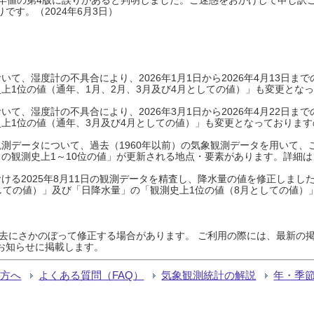
です。（2024年6月3日）
て、湿度計の不具合により、2026年1月1日から2026年4月13日
上1位の値（通年、1月、2月、3月及び4月としての値）」も変更とな
て、湿度計の不具合により、2026年3月1日から2026年4月22日
上1位の値（通年、3月及び4月としての値）」も変更となっておりますので
測データについて、過去（1960年以前）の気象観測データを用いて、
の観測史上1～10位の値」が更新される地点・要素があります。詳細は
ける2025年8月11日の観測データを精査し、降水量の値を修正しまし
しての値）」及び「日降水量」の「観測史上1位の値（8月としての値）
過去にさかのぼって修正する場合があります。 ご利用の際には、最新の掲
お知らせに掲載します。
る方へ
よくある質問（FAQ）
気象観測統計の解説
年・季