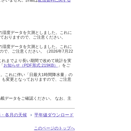
までの湿度データを欠測としました。これに
っておりますので、ご注意ください。
までの湿度データを欠測としました。これに
、ご注意ください。（2026年7月22
これまでより長い期間で改めて統計を実
「
お知らせ（PDF形式:219KB）
」をご
た。これに伴い「日最大1時間降水量」の
」も変更となっておりますので、ご注意
載データをご確認ください。 なお、主
節・各月の天候
平年値ダウンロード
このページのトップへ