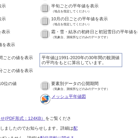
表示
半旬ごとの平年値を表示
（地点を指定してください）
表示
10月の日ごとの平年値を表示
（地点を指定してください）
を表示
霜・雪・結氷の初終日と初冠雪日の平年値を
（気象台、測候所などのみのデータです）
の値を表示
１時間ごとの値を表示
平年値は1991-2020年の30年間の観測値
の平均をもとに算出しています。
１０分ごとの値を表示
10位の値
要素別データの公開期間
（気象台、測候所などのみのデータです）
メッシュ平年値図
(PDF形式：124KB）
をご覧くださ
開始しましたのでお知らせします。詳細は
配
ございません。詳細は
配信資料に関する