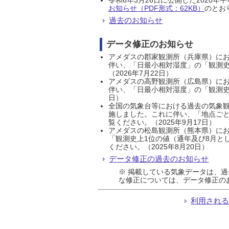
お知らせ（PDF形式：62KB）
のとおり
過去のお知らせ
データ修正のお知らせ
アメダスの郡家観測所（兵庫県）におい
伴い、「日最小相対湿度」の「観測史
（2026年7月22日）
アメダスの高野観測所（広島県）におい
伴い、「日最小相対湿度」の「観測史
日）
全国の気象台等における過去の気象観
施しました。これに伴い、「地点ごと
覧ください。（2025年9月17日）
アメダスの松島観測所（熊本県）にお
「観測史上1位の値（通年及び8月と
ください。（2025年8月20日）
データ修正の過去のお知らせ
※ 掲載している気象データは、
な修正については、データ修正の
利用され