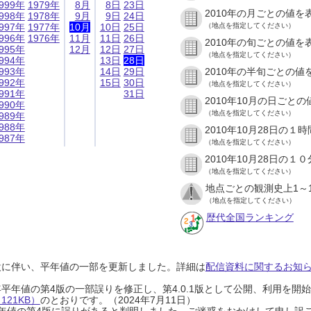
999年
1979年
8月
8日
23日
2010年の月ごとの値を
998年
1978年
9月
9日
24日
997年
1977年
10月
10日
25日
（地点を指定してください）
996年
1976年
11月
11日
26日
2010年の旬ごとの値を
995年
12月
12日
27日
（地点を指定してください）
994年
13日
28日
993年
14日
29日
2010年の半旬ごとの値
992年
15日
30日
（地点を指定してください）
991年
31日
2010年10月の日ごと
990年
（地点を指定してください）
989年
988年
2010年10月28日の
987年
（地点を指定してください）
2010年10月28日の
（地点を指定してください）
地点ごとの観測史上1～
（地点を指定してください）
歴代全国ランキング
設に伴い、平年値の一部を更新しました。詳細は
配信資料に関するお知らせ
0年平年値の第4版の一部誤りを修正し、第4.0.1版として公開、利用を
21KB）
のとおりです。（2024年7月11日）
0年平年値の第4版に誤りがあると判明しました。ご迷惑をおかけして申し訳