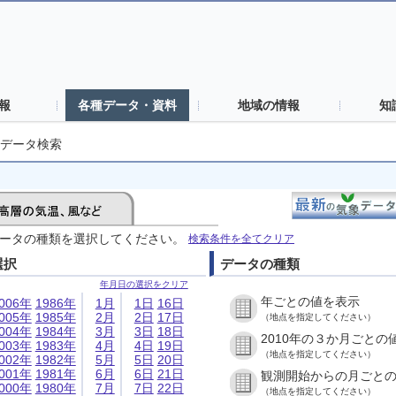
報
各種データ・資料
地域の情報
知
データ検索
ータの種類を選択してください。
検索条件を全てクリア
選択
データの種類
年月日の選択をクリア
年ごとの値を表示
006年
1986年
1月
1日
16日
005年
1985年
2月
2日
17日
（地点を指定してください）
004年
1984年
3月
3日
18日
2010年の３か月ごとの
003年
1983年
4月
4日
19日
（地点を指定してください）
002年
1982年
5月
5日
20日
001年
1981年
6月
6日
21日
観測開始からの月ごと
000年
1980年
7月
7日
22日
（地点を指定してください）