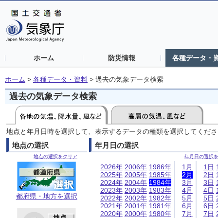
ホーム
防災情報
各種データ・
ホーム
>
各種データ・資料
>
過去の気象データ検索
過去の気象データ検索
地点と年月日時を選択して、表示するデータの種類を選択してくださ
地点の選択
年月日の選択
地点の選択をクリア
年月日の選択
2026年
2006年
1986年
1月
1日
2025年
2005年
1985年
2月
2日
2024年
2004年
1984年
3月
3日
2023年
2003年
1983年
4月
4日
都府県・地方を選択
2022年
2002年
1982年
5月
5日
2021年
2001年
1981年
6月
6日
2020年
2000年
1980年
7月
7日