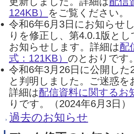
更新しました。詳細は
配信
124KB）
をご覧ください。（2
令和6年6月3日にお知らせし
りを修正し、第4.0.1版
お知らせします。詳細は
配
式：121KB）
のとおりです。
令和6年3月26日に公開した
と判明しました。ご迷惑を
詳細は
配信資料に関するお知
りです。（2024年6月3日）
過去のお知らせ