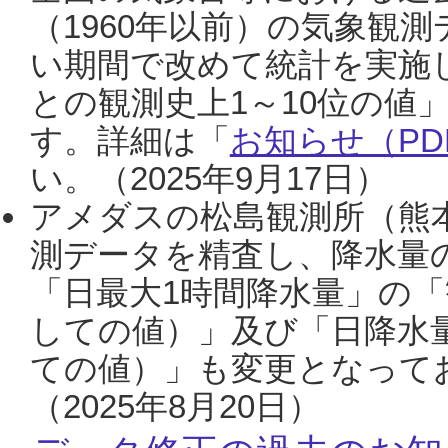
（1960年以前）の気象観
い期間で改めて統計を実施
との観測史上1～10位の値
す。詳細は「
お知らせ（PDF
い。（2025年9月17日）
アメダスの松島観測所（熊本
測データを精査し、降水量
「日最大1時間降水量」の「
しての値）」及び「日降水
ての値）」も変更となって
（2025年8月20日）