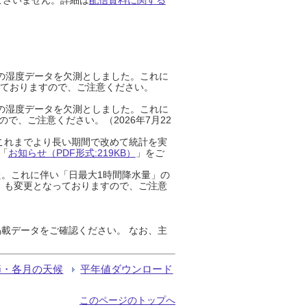
までの湿度データを欠測としました。これに
っておりますので、ご注意ください。
までの湿度データを欠測としました。これに
、ご注意ください。（2026年7月22
これまでより長い期間で改めて統計を実
「
お知らせ（PDF形式:219KB）
」をご
た。これに伴い「日最大1時間降水量」の
」も変更となっておりますので、ご注意
載データをご確認ください。 なお、主
節・各月の天候
平年値ダウンロード
このページのトップへ