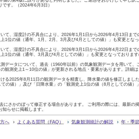
です。（2024年6月3日）
て、湿度計の不具合により、2026年1月1日から2026年4月13日
上1位の値（通年、1月、2月、3月及び4月としての値）」も変更とな
て、湿度計の不具合により、2026年3月1日から2026年4月22日
上1位の値（通年、3月及び4月としての値）」も変更となっておりますので
測データについて、過去（1960年以前）の気象観測データを用いて、
の観測史上1～10位の値」が更新される地点・要素があります。詳細は
ける2025年8月11日の観測データを精査し、降水量の値を修正しまし
しての値）」及び「日降水量」の「観測史上1位の値（8月としての値）
過去にさかのぼって修正する場合があります。 ご利用の際には、最新の掲
お知らせに掲載します。
る方へ
よくある質問（FAQ）
気象観測統計の解説
年・季