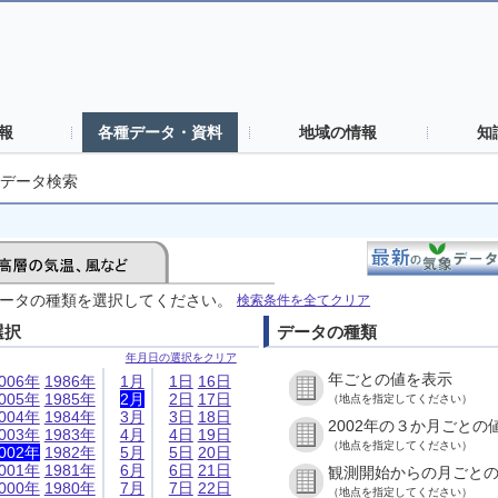
報
各種データ・資料
地域の情報
知
データ検索
ータの種類を選択してください。
検索条件を全てクリア
選択
データの種類
年月日の選択をクリア
年ごとの値を表示
006年
1986年
1月
1日
16日
005年
1985年
2月
2日
17日
（地点を指定してください）
004年
1984年
3月
3日
18日
2002年の３か月ごとの
003年
1983年
4月
4日
19日
（地点を指定してください）
002年
1982年
5月
5日
20日
001年
1981年
6月
6日
21日
観測開始からの月ごと
000年
1980年
7月
7日
22日
（地点を指定してください）