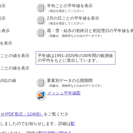
表示
半旬ごとの平年値を表示
（地点を指定してください）
表示
2月の日ごとの平年値を表示
（地点を指定してください）
を表示
霜・雪・結氷の初終日と初冠雪日の平年値を
（気象台、測候所などのみのデータです）
値を表示
時間ごとの値を表示
平年値は1991-2020年の30年間の観測値
の平均をもとに算出しています。
０分ごとの値を表示
10位の値
要素別データの公開期間
（気象台、測候所などのみのデータです）
メッシュ平年値図
(PDF形式：124KB）
をご覧くださ
開始しましたのでお知らせします。詳細は
配
ございません。詳細は
配信資料に関する