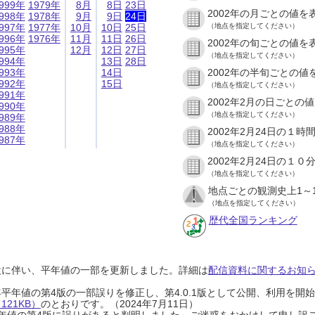
999年
1979年
8月
8日
23日
2002年の月ごとの値を
998年
1978年
9月
9日
24日
997年
1977年
10月
10日
25日
（地点を指定してください）
996年
1976年
11月
11日
26日
2002年の旬ごとの値を
995年
12月
12日
27日
（地点を指定してください）
994年
13日
28日
993年
14日
2002年の半旬ごとの値
992年
15日
（地点を指定してください）
991年
2002年2月の日ごとの
990年
（地点を指定してください）
989年
988年
2002年2月24日の１
987年
（地点を指定してください）
2002年2月24日の１
（地点を指定してください）
地点ごとの観測史上1～
（地点を指定してください）
歴代全国ランキング
設に伴い、平年値の一部を更新しました。詳細は
配信資料に関するお知らせ
0年平年値の第4版の一部誤りを修正し、第4.0.1版として公開、利用を
21KB）
のとおりです。（2024年7月11日）
0年平年値の第4版に誤りがあると判明しました。ご迷惑をおかけして申し訳