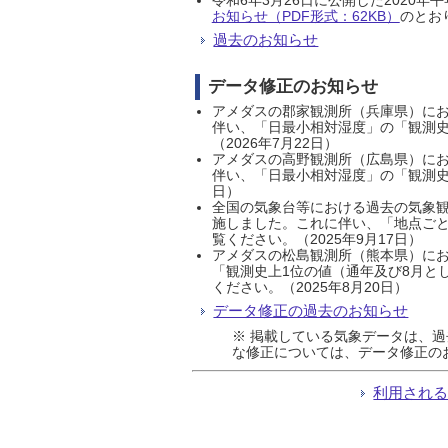
お知らせ（PDF形式：62KB）
のとおり
過去のお知らせ
データ修正のお知らせ
アメダスの郡家観測所（兵庫県）におい
伴い、「日最小相対湿度」の「観測史
（2026年7月22日）
アメダスの高野観測所（広島県）におい
伴い、「日最小相対湿度」の「観測史
日）
全国の気象台等における過去の気象観
施しました。これに伴い、「地点ごと
覧ください。（2025年9月17日）
アメダスの松島観測所（熊本県）にお
「観測史上1位の値（通年及び8月と
ください。（2025年8月20日）
データ修正の過去のお知らせ
※ 掲載している気象データは、
な修正については、データ修正の
利用され