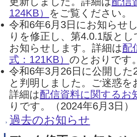
更新しました。詳細は
配信
124KB）
をご覧ください。（2
令和6年6月3日にお知らせし
りを修正し、第4.0.1版
お知らせします。詳細は
配
式：121KB）
のとおりです。
令和6年3月26日に公開した
と判明しました。ご迷惑を
詳細は
配信資料に関するお知
りです。（2024年6月3日）
過去のお知らせ