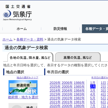
ホーム
防災情報
各種データ・
ホーム
>
各種データ・資料
>
過去の気象データ検索
過去の気象データ検索
地点と年月日時を選択して、表示するデータの種類を選択してくださ
地点の選択
年月日の選択
地点の選択をクリア
年月日の選択
2026年
2006年
1986年
1月
1日
2025年
2005年
1985年
2月
2日
2024年
2004年
1984年
3月
3日
2023年
2003年
1983年
4月
4日
都府県・地方を選択
2022年
2002年
1982年
5月
5日
2021年
2001年
1981年
6月
6日
2020年
2000年
1980年
7月
7日