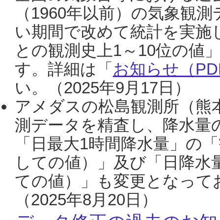
（1960年以前）の気象観
い期間で改めて統計を実施
との観測史上1～10位の値
す。詳細は「
お知らせ（PDF
い。（2025年9月17日）
アメダスの松島観測所（熊本
測データを精査し、降水量
「日最大1時間降水量」の「
しての値）」及び「日降水
ての値）」も変更となって
（2025年8月20日）