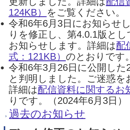
更新しました。詳細は
配信
124KB）
をご覧ください。（2
令和6年6月3日にお知らせし
りを修正し、第4.0.1版
お知らせします。詳細は
配
式：121KB）
のとおりです。
令和6年3月26日に公開した
と判明しました。ご迷惑を
詳細は
配信資料に関するお知
りです。（2024年6月3日）
過去のお知らせ