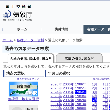
ホーム
防災情報
各種データ・
ホーム
>
各種データ・資料
>
過去の気象データ検索
過去の気象データ検索
地点と年月日時を選択して、表示するデータの種類を選択してくださ
地点の選択
年月日の選択
地点の選択をクリア
年月日の選択
2026年
2006年
1986年
1月
1日
2025年
2005年
1985年
2月
2日
2024年
2004年
1984年
3月
3日
2023年
2003年
1983年
4月
4日
都府県・地方を選択
2022年
2002年
1982年
5月
5日
2021年
2001年
1981年
6月
6日
2020年
2000年
1980年
7月
7日