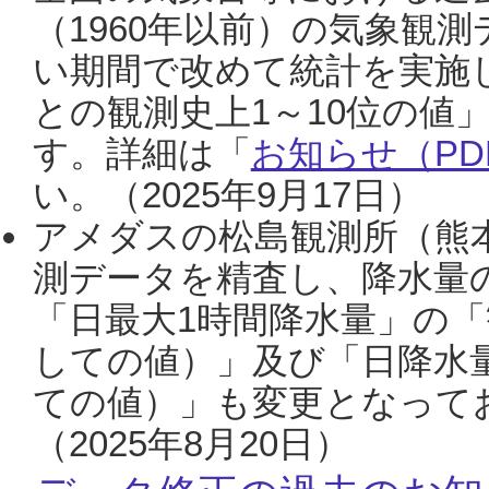
（1960年以前）の気象観
い期間で改めて統計を実施
との観測史上1～10位の値
す。詳細は「
お知らせ（PDF
い。（2025年9月17日）
アメダスの松島観測所（熊本
測データを精査し、降水量
「日最大1時間降水量」の「
しての値）」及び「日降水
ての値）」も変更となって
（2025年8月20日）