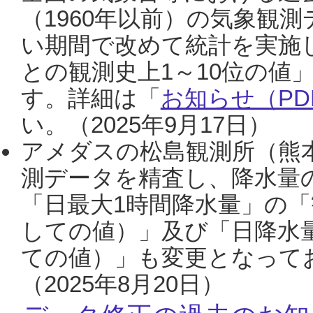
（1960年以前）の気象観
い期間で改めて統計を実施
との観測史上1～10位の値
す。詳細は「
お知らせ（PDF
い。（2025年9月17日）
アメダスの松島観測所（熊本
測データを精査し、降水量
「日最大1時間降水量」の「
しての値）」及び「日降水
ての値）」も変更となって
（2025年8月20日）