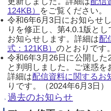
更新しました。詳細は
配信
124KB）
をご覧ください。（2
令和6年6月3日にお知らせし
りを修正し、第4.0.1版
お知らせします。詳細は
配
式：121KB）
のとおりです。
令和6年3月26日に公開した
と判明しました。ご迷惑を
詳細は
配信資料に関するお知
りです。（2024年6月3日）
過去のお知らせ