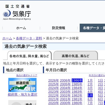
ホーム
防災情報
各種データ・
ホーム
>
各種データ・資料
>
過去の気象データ検索
過去の気象データ検索
地点と年月日時を選択して、表示するデータの種類を選択してくださ
地点の選択
年月日の選択
地点の選択をクリア
年月日の選択
2026年
2006年
1986年
1月
1日
2025年
2005年
1985年
2月
2日
2024年
2004年
1984年
3月
3日
2023年
2003年
1983年
4月
4日
都府県・地方を選択
2022年
2002年
1982年
5月
5日
2021年
2001年
1981年
6月
6日
2020年
2000年
1980年
7月
7日