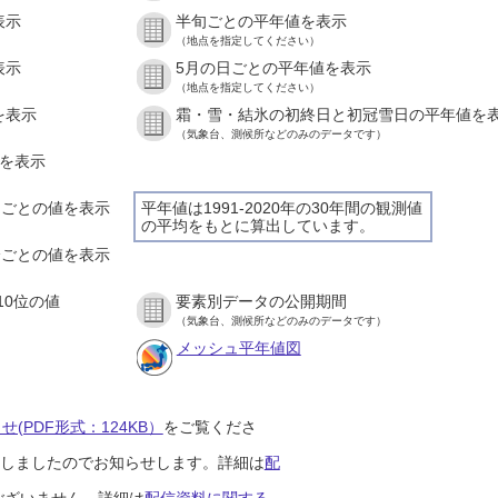
表示
半旬ごとの平年値を表示
（地点を指定してください）
表示
5月の日ごとの平年値を表示
（地点を指定してください）
を表示
霜・雪・結氷の初終日と初冠雪日の平年値を
（気象台、測候所などのみのデータです）
値を表示
時間ごとの値を表示
平年値は1991-2020年の30年間の観測値
の平均をもとに算出しています。
０分ごとの値を表示
10位の値
要素別データの公開期間
（気象台、測候所などのみのデータです）
メッシュ平年値図
(PDF形式：124KB）
をご覧くださ
開始しましたのでお知らせします。詳細は
配
ございません。詳細は
配信資料に関する