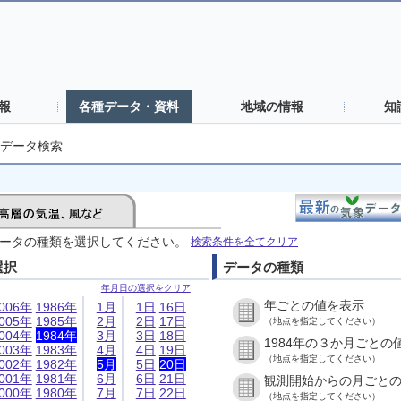
報
各種データ・資料
地域の情報
知
データ検索
ータの種類を選択してください。
検索条件を全てクリア
選択
データの種類
年月日の選択をクリア
年ごとの値を表示
006年
1986年
1月
1日
16日
005年
1985年
2月
2日
17日
（地点を指定してください）
004年
1984年
3月
3日
18日
1984年の３か月ごとの
003年
1983年
4月
4日
19日
（地点を指定してください）
002年
1982年
5月
5日
20日
001年
1981年
6月
6日
21日
観測開始からの月ごと
000年
1980年
7月
7日
22日
（地点を指定してください）