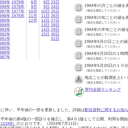
999年
1979年
8月
8日
23日
1984年の月ごとの値を
998年
1978年
9月
9日
24日
997年
1977年
10月
10日
25日
（地点を指定してください）
996年
1976年
11月
11日
26日
1984年の旬ごとの値を
995年
12月
12日
27日
（地点を指定してください）
994年
13日
28日
993年
14日
29日
1984年の半旬ごとの値
992年
15日
30日
（地点を指定してください）
991年
31日
1984年5月の日ごとの
990年
（地点を指定してください）
989年
988年
1984年5月20日の１
987年
（地点を指定してください）
1984年5月20日の１
（地点を指定してください）
地点ごとの観測史上1～
（地点を指定してください）
歴代全国ランキング
設に伴い、平年値の一部を更新しました。詳細は
配信資料に関するお知らせ
0年平年値の第4版の一部誤りを修正し、第4.0.1版として公開、利用を
21KB）
のとおりです。（2024年7月11日）
0年平年値の第4版に誤りがあると判明しました。ご迷惑をおかけして申し訳