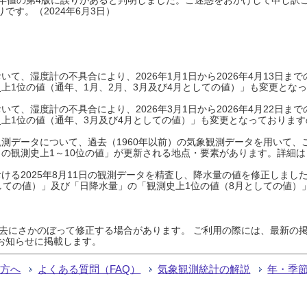
です。（2024年6月3日）
て、湿度計の不具合により、2026年1月1日から2026年4月13日
上1位の値（通年、1月、2月、3月及び4月としての値）」も変更とな
て、湿度計の不具合により、2026年3月1日から2026年4月22日
上1位の値（通年、3月及び4月としての値）」も変更となっておりますので
測データについて、過去（1960年以前）の気象観測データを用いて、
の観測史上1～10位の値」が更新される地点・要素があります。詳細は
ける2025年8月11日の観測データを精査し、降水量の値を修正しまし
しての値）」及び「日降水量」の「観測史上1位の値（8月としての値）
過去にさかのぼって修正する場合があります。 ご利用の際には、最新の掲
お知らせに掲載します。
る方へ
よくある質問（FAQ）
気象観測統計の解説
年・季