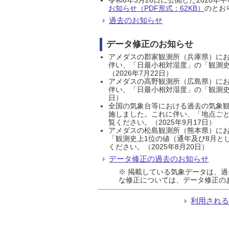
お知らせ（PDF形式：62KB）
のとおり
過去のお知らせ
データ修正のお知らせ
アメダスの郡家観測所（兵庫県）におい
伴い、「日最小相対湿度」の「観測史
（2026年7月22日）
アメダスの高野観測所（広島県）におい
伴い、「日最小相対湿度」の「観測史
日）
全国の気象台等における過去の気象観
施しました。これに伴い、「地点ごと
覧ください。（2025年9月17日）
アメダスの松島観測所（熊本県）にお
「観測史上1位の値（通年及び8月と
ください。（2025年8月20日）
データ修正の過去のお知らせ
※ 掲載している気象データは、
な修正については、データ修正の
利用され