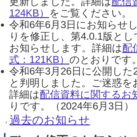
更新しました。詳細は
配信
124KB）
をご覧ください。（2
令和6年6月3日にお知らせし
りを修正し、第4.0.1版
お知らせします。詳細は
配
式：121KB）
のとおりです。
令和6年3月26日に公開した
と判明しました。ご迷惑を
詳細は
配信資料に関するお知
りです。（2024年6月3日）
過去のお知らせ