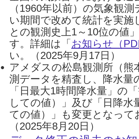
（1960年以前）の気象観
い期間で改めて統計を実施
との観測史上1～10位の値
す。詳細は「
お知らせ（PDF
い。（2025年9月17日）
アメダスの松島観測所（熊本
測データを精査し、降水量
「日最大1時間降水量」の「
しての値）」及び「日降水
ての値）」も変更となって
（2025年8月20日）