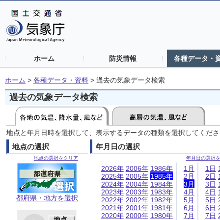
ホーム
防災情報
各種データ・
ホーム
>
各種データ・資料
>
過去の気象データ検索
過去の気象データ検索
地点と年月日時を選択して、表示するデータの種類を選択してくださ
地点の選択
年月日の選択
地点の選択をクリア
年月日の選択
2026年
2006年
1986年
1月
1日
2025年
2005年
1985年
2月
2日
2024年
2004年
1984年
3月
3日
2023年
2003年
1983年
4月
4日
都府県・地方を選択
2022年
2002年
1982年
5月
5日
2021年
2001年
1981年
6月
6日
2020年
2000年
1980年
7月
7日