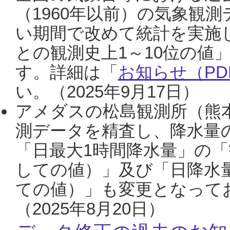
（1960年以前）の気象観
い期間で改めて統計を実施
との観測史上1～10位の値
す。詳細は「
お知らせ（PDF
い。（2025年9月17日）
アメダスの松島観測所（熊本
測データを精査し、降水量
「日最大1時間降水量」の「
しての値）」及び「日降水
ての値）」も変更となって
（2025年8月20日）