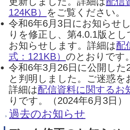
更新しました。詳細は
配信
124KB）
をご覧ください。（2
令和6年6月3日にお知らせし
りを修正し、第4.0.1版
お知らせします。詳細は
配
式：121KB）
のとおりです。
令和6年3月26日に公開した
と判明しました。ご迷惑を
詳細は
配信資料に関するお知
りです。（2024年6月3日）
過去のお知らせ