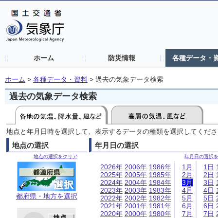
ホーム
防災情報
各種データ・
ホーム
>
各種データ・資料
>
過去の気象データ検索
過去の気象データ検索
地点と年月日時を選択して、表示するデータの種類を選択してくださ
地点の選択
年月日の選択
地点の選択をクリア
年月日の選択
2026年
2006年
1986年
1月
1日
2025年
2005年
1985年
2月
2日
2024年
2004年
1984年
3月
3日
2023年
2003年
1983年
4月
4日
都府県・地方を選択
2022年
2002年
1982年
5月
5日
2021年
2001年
1981年
6月
6日
2020年
2000年
1980年
7月
7日