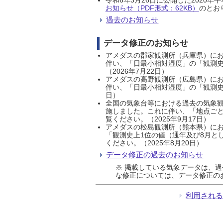
お知らせ（PDF形式：62KB）
のとおり
過去のお知らせ
データ修正のお知らせ
アメダスの郡家観測所（兵庫県）におい
伴い、「日最小相対湿度」の「観測史
（2026年7月22日）
アメダスの高野観測所（広島県）におい
伴い、「日最小相対湿度」の「観測史
日）
全国の気象台等における過去の気象観
施しました。これに伴い、「地点ごと
覧ください。（2025年9月17日）
アメダスの松島観測所（熊本県）にお
「観測史上1位の値（通年及び8月と
ください。（2025年8月20日）
データ修正の過去のお知らせ
※ 掲載している気象データは、
な修正については、データ修正の
利用され