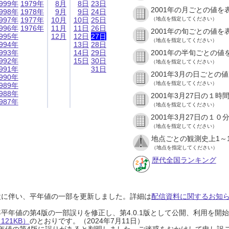
999年
1979年
8月
8日
23日
2001年の月ごとの値を
998年
1978年
9月
9日
24日
997年
1977年
10月
10日
25日
（地点を指定してください）
996年
1976年
11月
11日
26日
2001年の旬ごとの値を
995年
12月
12日
27日
（地点を指定してください）
994年
13日
28日
993年
14日
29日
2001年の半旬ごとの値
992年
15日
30日
（地点を指定してください）
991年
31日
2001年3月の日ごとの
990年
（地点を指定してください）
989年
988年
2001年3月27日の１
987年
（地点を指定してください）
2001年3月27日の１
（地点を指定してください）
地点ごとの観測史上1～
（地点を指定してください）
歴代全国ランキング
設に伴い、平年値の一部を更新しました。詳細は
配信資料に関するお知らせ
0年平年値の第4版の一部誤りを修正し、第4.0.1版として公開、利用を
21KB）
のとおりです。（2024年7月11日）
0年平年値の第4版に誤りがあると判明しました。ご迷惑をおかけして申し訳