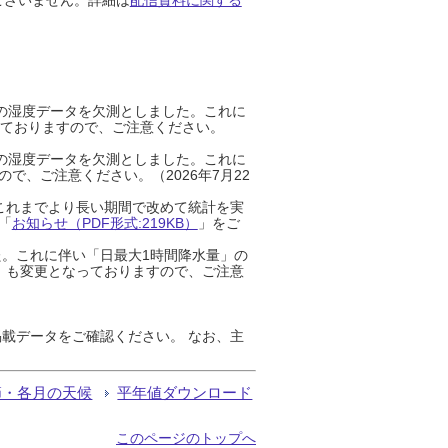
までの湿度データを欠測としました。これに
っておりますので、ご注意ください。
までの湿度データを欠測としました。これに
、ご注意ください。（2026年7月22
これまでより長い期間で改めて統計を実
「
お知らせ（PDF形式:219KB）
」をご
た。これに伴い「日最大1時間降水量」の
」も変更となっておりますので、ご注意
載データをご確認ください。 なお、主
節・各月の天候
平年値ダウンロード
このページのトップへ