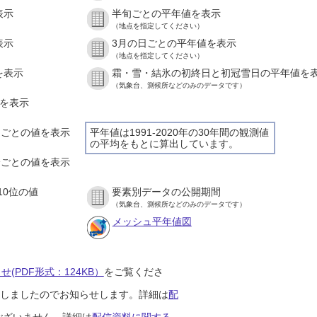
表示
半旬ごとの平年値を表示
（地点を指定してください）
表示
3月の日ごとの平年値を表示
（地点を指定してください）
を表示
霜・雪・結氷の初終日と初冠雪日の平年値を
（気象台、測候所などのみのデータです）
値を表示
時間ごとの値を表示
平年値は1991-2020年の30年間の観測値
の平均をもとに算出しています。
０分ごとの値を表示
10位の値
要素別データの公開期間
（気象台、測候所などのみのデータです）
メッシュ平年値図
(PDF形式：124KB）
をご覧くださ
開始しましたのでお知らせします。詳細は
配
ございません。詳細は
配信資料に関する