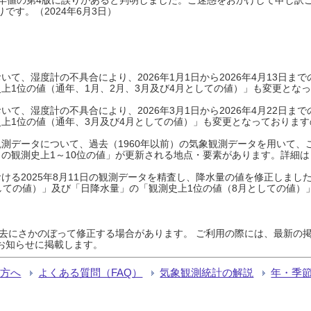
です。（2024年6月3日）
て、湿度計の不具合により、2026年1月1日から2026年4月13日
上1位の値（通年、1月、2月、3月及び4月としての値）」も変更とな
て、湿度計の不具合により、2026年3月1日から2026年4月22日
上1位の値（通年、3月及び4月としての値）」も変更となっておりますので
測データについて、過去（1960年以前）の気象観測データを用いて、
の観測史上1～10位の値」が更新される地点・要素があります。詳細は
ける2025年8月11日の観測データを精査し、降水量の値を修正しまし
しての値）」及び「日降水量」の「観測史上1位の値（8月としての値）
過去にさかのぼって修正する場合があります。 ご利用の際には、最新の掲
お知らせに掲載します。
る方へ
よくある質問（FAQ）
気象観測統計の解説
年・季