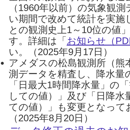
（1960年以前）の気象観
い期間で改めて統計を実施
との観測史上1～10位の値
す。詳細は「
お知らせ（PDF
い。（2025年9月17日）
アメダスの松島観測所（熊本
測データを精査し、降水量
「日最大1時間降水量」の「
しての値）」及び「日降水
ての値）」も変更となって
（2025年8月20日）