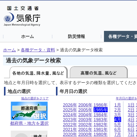
ホーム
防災情報
各種データ・
ホーム
>
各種データ・資料
>
過去の気象データ検索
過去の気象データ検索
地点と年月日時を選択して、表示するデータの種類を選択してくださ
地点の選択
年月日の選択
地点の選択をクリア
年月日の選択
2026年
2006年
1986年
1月
1日
2025年
2005年
1985年
2月
2日
2024年
2004年
1984年
3月
3日
2023年
2003年
1983年
4月
4日
都府県・地方を選択
2022年
2002年
1982年
5月
5日
2021年
2001年
1981年
6月
6日
2020年
2000年
1980年
7月
7日