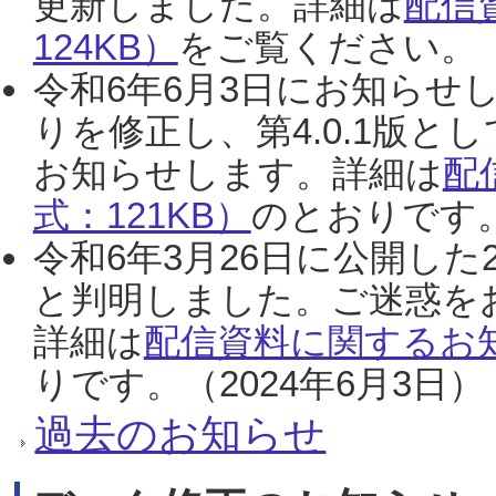
更新しました。詳細は
配信
124KB）
をご覧ください。（2
令和6年6月3日にお知らせし
りを修正し、第4.0.1版
お知らせします。詳細は
配
式：121KB）
のとおりです。
令和6年3月26日に公開した
と判明しました。ご迷惑を
詳細は
配信資料に関するお知
りです。（2024年6月3日）
過去のお知らせ