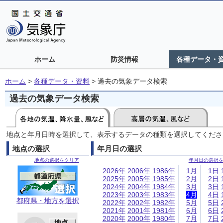
ホーム
防災情報
各種データ・
ホーム
>
各種データ・資料
>
過去の気象データ検索
過去の気象データ検索
地点と年月日時を選択して、表示するデータの種類を選択してくださ
地点の選択
年月日の選択
地点の選択をクリア
年月日の選択
2026年
2006年
1986年
1月
1日
2025年
2005年
1985年
2月
2日
2024年
2004年
1984年
3月
3日
2023年
2003年
1983年
4月
4日
都府県・地方を選択
2022年
2002年
1982年
5月
5日
2021年
2001年
1981年
6月
6日
2020年
2000年
1980年
7月
7日