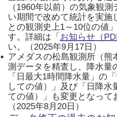
（1960年以前）の気象観
い期間で改めて統計を実施
との観測史上1～10位の値
す。詳細は「
お知らせ（PDF
い。（2025年9月17日）
アメダスの松島観測所（熊本
測データを精査し、降水量
「日最大1時間降水量」の「
しての値）」及び「日降水
ての値）」も変更となって
（2025年8月20日）