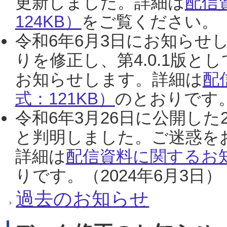
更新しました。詳細は
配信
124KB）
をご覧ください。（2
令和6年6月3日にお知らせし
りを修正し、第4.0.1版
お知らせします。詳細は
配
式：121KB）
のとおりです。
令和6年3月26日に公開した
と判明しました。ご迷惑を
詳細は
配信資料に関するお知
りです。（2024年6月3日）
過去のお知らせ