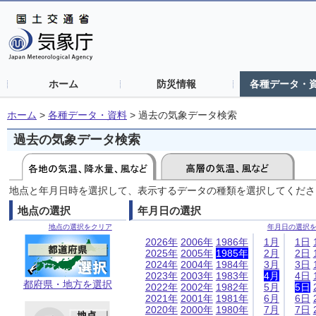
ホーム
防災情報
各種データ・
ホーム
>
各種データ・資料
>
過去の気象データ検索
過去の気象データ検索
地点と年月日時を選択して、表示するデータの種類を選択してくださ
地点の選択
年月日の選択
地点の選択をクリア
年月日の選択
2026年
2006年
1986年
1月
1日
2025年
2005年
1985年
2月
2日
2024年
2004年
1984年
3月
3日
2023年
2003年
1983年
4月
4日
都府県・地方を選択
2022年
2002年
1982年
5月
5日
2021年
2001年
1981年
6月
6日
2020年
2000年
1980年
7月
7日