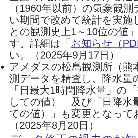
（1960年以前）の気象観
い期間で改めて統計を実施
との観測史上1～10位の値
す。詳細は「
お知らせ（PDF
い。（2025年9月17日）
アメダスの松島観測所（熊本
測データを精査し、降水量
「日最大1時間降水量」の「
しての値）」及び「日降水
ての値）」も変更となって
（2025年8月20日）