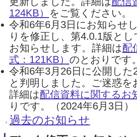
更新しました。詳細は
配信
124KB）
をご覧ください。（2
令和6年6月3日にお知らせし
りを修正し、第4.0.1版
お知らせします。詳細は
配
式：121KB）
のとおりです。
令和6年3月26日に公開した
と判明しました。ご迷惑を
詳細は
配信資料に関するお知
りです。（2024年6月3日）
過去のお知らせ